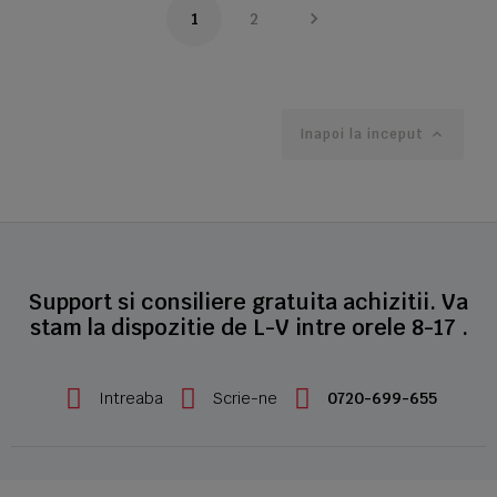

1
2
Inapoi la inceput

Support si consiliere gratuita achizitii. Va
stam la dispozitie de L-V intre orele 8-17 .
Intreaba
Scrie-ne
0720-699-655