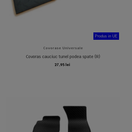
Produs in UE
Covorase Universale
Covoras cauciuc tunel podea spate (R)
27,95 lei
ADAUGA IN COS