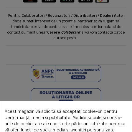
Pentru Colaboratori / Revanzatori / Distribuitori / Dealeri Auto
:
daca sunteti interesat de un potential parteneriat va rugam sa
trimiteti datele dvs. de contact si ale firmei dvs. prin formularul de
contact cu mentiunea '
Cerere
Colaborare
' si va vom contacta cat de
curand posibil.
Acest magazin vă solicită să acceptați cookie-uri pentru
performanță, media și publicitate. Mediile sociale și cookie-
urile de publicitate ale unor terțe părți sunt utilizate pentru a
vă oferi funcții de social media și anunțuri personalizate.