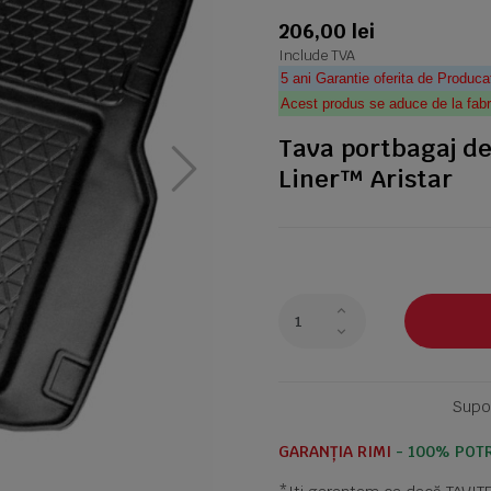
206,00 lei
Include TVA
5 ani Garantie oferita de Produca
Acest produs se aduce de la fabr
Tava portbagaj de
Liner™ Aristar
Supor
GARANȚIA RIMI
- 100% POTR