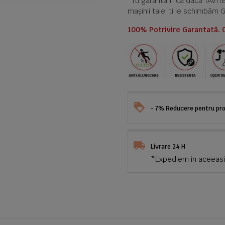
*Iti garantam ca dacă TAVI
mașinii tale, ti le schimbăm 
100% Potrivire Garantată. 
- 7% Reducere pentru prod
Livrare 24 H
*Expediem in aceeasi 