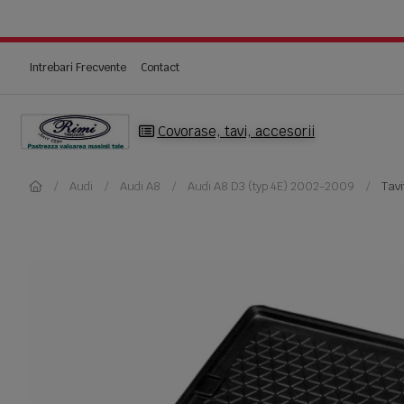
Intrebari Frecvente
Contact
Covorase, tavi, accesorii
Audi
Audi A8
Audi A8 D3 (typ 4E) 2002-2009
Tavi