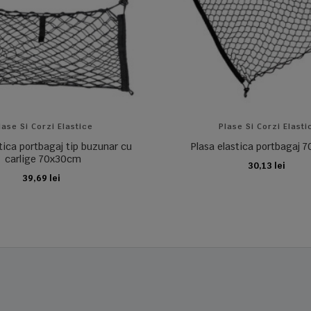
lase Si Corzi Elastice
Plase Si Corzi Elasti
tica portbagaj tip buzunar cu
Plasa elastica portbagaj
carlige 70x30cm
30,13 lei
ADAUGA IN COS
39,69 lei
ADAUGA IN COS