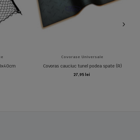
ce
Covorase Universale
 70x40cm
Covoras cauciuc tunel podea spate (R)
27,95 lei
ADAUGA IN COS