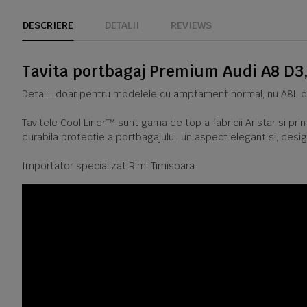
DESCRIERE
DETALII
REVIEWS
Tavita portbagaj Premium Audi A8 D3
Detalii: doar pentru modelele cu amptament normal, nu A8L 
Tavitele Cool Liner™ sunt gama de top a fabricii Aristar si pr
durabila protectie a portbagajului, un aspect elegant si, desig
Importator specializat Rimi Timisoara