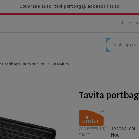
Covorase auto, tavi portbagaj,
accesorii auto
Ai nevoie 
ta portbagaj auto Audi A8 D3 Premium
Tavita portba
192032-CM
COD REFERINTA
Nou
STARE