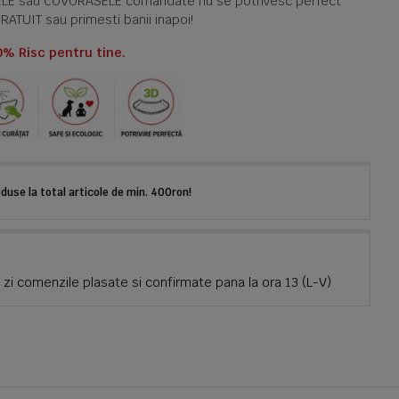
TELE sau COVORASELE comandate nu se potrivesc perfect
GRATUIT sau primesti banii inapoi!
0% Risc pentru tine.
use la total articole de min. 400ron!
zi comenzile plasate si confirmate pana la ora 13 (L-V)