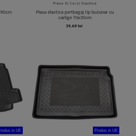
e
Plase Si Corzi Elastice
0x90cm
Plasa elastica portbagaj tip buzunar cu
carlige 70x30cm
39,69 lei
ADAUGA IN COS
rodus in UE
Produs in UE