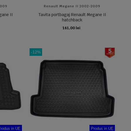
2009
Renault Megane II 2002-2009
gane II
Tavita portbagaj Renault Megane II
hatchback
161,00 lei
ADAUGA IN COS
-12%
rodus in UE
Produs in UE