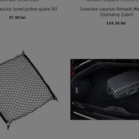
ovorase Universale
Renault Megane II 2002-
auciuc tunel podea spate (R)
Covorase cauciuc Renault Me
(Gumarny Zubri)
27,95 lei
ADAUGA IN COS
149,36 lei
ADAUGA IN COS