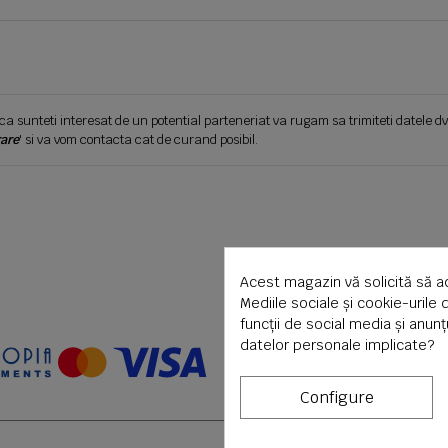
ca sunteti interesat de un potential parteneriat va rugam sa trimiteti datele dv
are
' si va vom contacta cat de curand posibil.
Acest magazin vă solicită să a
Mediile sociale și cookie-urile 
funcții de social media și anun
datelor personale implicate?
Configure