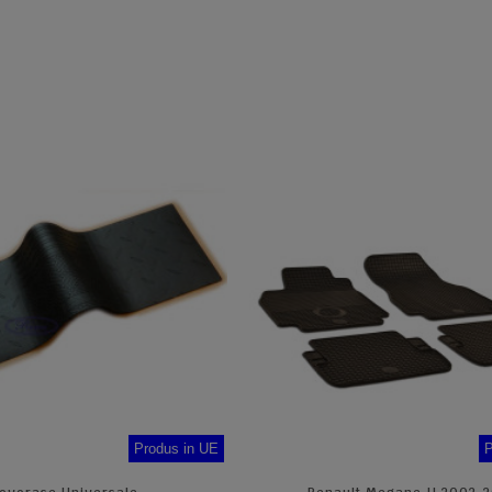
Produs in UE
P