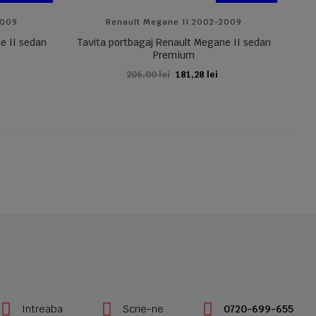
2009
Renault Megane II 2002-2009
e II sedan
Tavita portbagaj Renault Megane II sedan
Premium
206,00 lei
181,28 lei
ADAUGA IN COS
Intreaba
Scrie-ne
0720-699-655