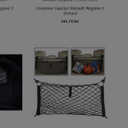
2009
Renault Megane II 2002-2009
gane II
Covorase cauciuc Renault Megane II
(Petex)
161,70 lei
ADAUGA IN COS