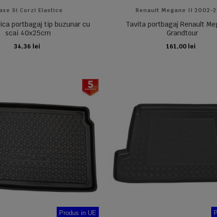
ase Si Corzi Elastice
Renault Megane II 2002-
tica portbagaj tip buzunar cu
Tavita portbagaj Renault Me
scai 40x25cm
Grandtour
34,36 lei
161,00 lei
ADAUGA IN COS
ADAUGA IN COS
Produs in UE
P