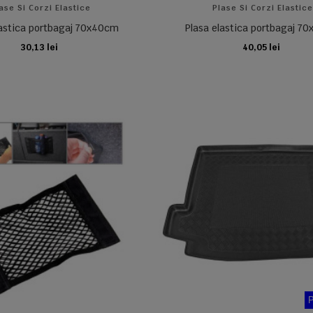
ase Si Corzi Elastice
Plase Si Corzi Elastic
lastica portbagaj 70x40cm
Plasa elastica portbagaj 7
30,13 lei
40,05 lei
ADAUGA IN COS
ADAUGA IN COS
P