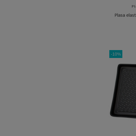
Pl
Plasa elas
-10%