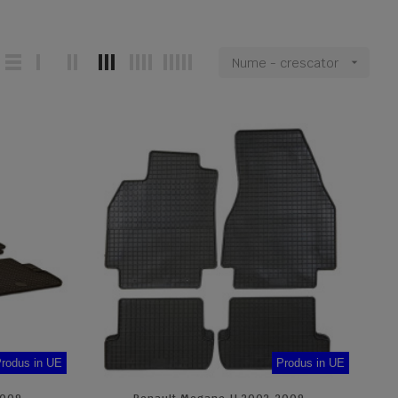
Nume - crescator

rodus in UE
Produs in UE