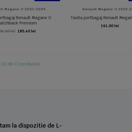
lt Megane II 2002-2009
Renault Megane II 2002-
ortbagaj Renault Megane II
Tavita portbagaj Renault Megan
atchback Premium
161,00 lei
ADAUGA IN COS
06,00 lei
185,40 lei
ADAUGA IN COS
-12 din 12 produs(e)
stam la dispozitie de L-