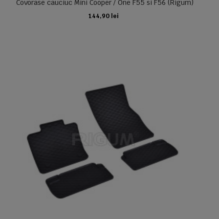
Covorase cauciuc Mini Cooper / One F55 si F56 (Rigum)
144,90 lei
ADAUGA IN COS