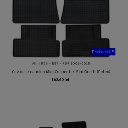
Produs in UE
Mini R56 - R57 - R59 2006-2015
Covorase cauciuc Mini Cooper II / Mini One II (Petex)
162,60 lei
ADAUGA IN COS