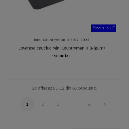
Produs in UE
Mini Countryman II 2017-2023
Covorase cauciuc Mini Countryman II (Rigum)
150,00 lei
ADAUGA IN COS
Se afiseaza 1-12 din 63 produs(e)

1
2
3
…
6