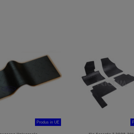
Produs in UE
P