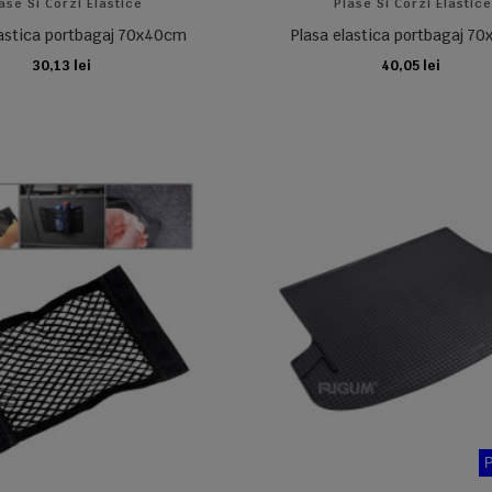
ase Si Corzi Elastice
Plase Si Corzi Elastic
lastica portbagaj 70x40cm
Plasa elastica portbagaj 7
30,13 lei
40,05 lei
ADAUGA IN COS
ADAUGA IN COS
P