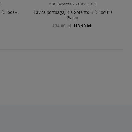
14
Kia Sorento 2 2009-2014
 (5 loc) -
Tavita portbagaj Kia Sorento II (5 locuri)
Basic
134,00 lei
113,90 lei
ADAUGA IN COS