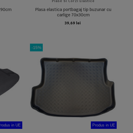
e
Plase Si Corzi Elastice
0x90cm
Plasa elastica portbagaj tip buzunar cu
carlige 70x30cm
39,69 lei
ADAUGA IN COS
-15%
rodus in UE
Produs in UE