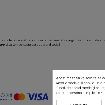
ca sunteti interesat de un potential parteneriat va rugam sa trimiteti datele dv
are
' si va vom contacta cat de curand posibil.
Acest magazin vă solicită să a
Mediile sociale și cookie-urile 
funcții de social media și anun
datelor personale implicate?