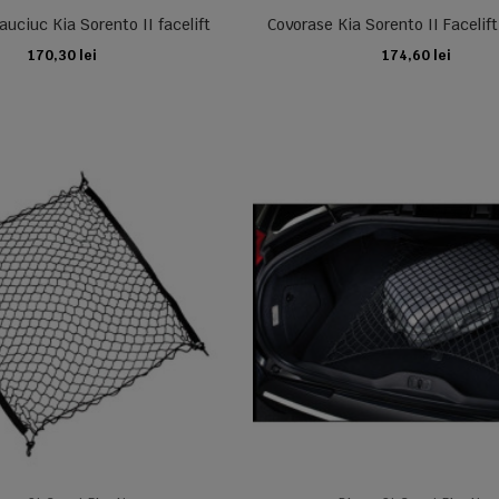
uciuc Kia Sorento II facelift
Covorase Kia Sorento II Facelift
170,30 lei
174,60 lei
ADAUGA IN COS
ADAUGA IN COS