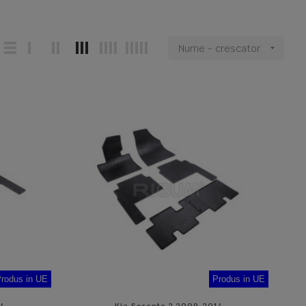
Nume - crescator

rodus in UE
Produs in UE