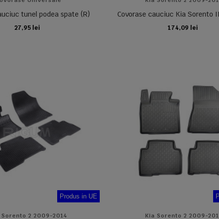
ovorase Universale
Kia Sorento 2 2009-20
auciuc tunel podea spate (R)
Covorase cauciuc Kia Sorento II 
27,95 lei
174,09 lei
ADAUGA IN COS
ADAUGA IN COS
Produs in UE
P
 Sorento 2 2009-2014
Kia Sorento 2 2009-20