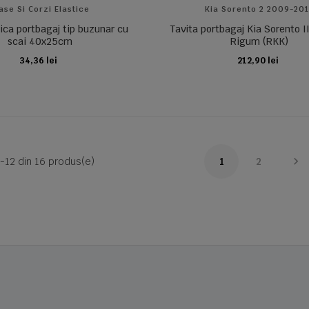
ase Si Corzi Elastice
Kia Sorento 2 2009-20
tica portbagaj tip buzunar cu
Tavita portbagaj Kia Sorento II
scai 40x25cm
Rigum (RKK)
34,36 lei
212,90 lei
ADAUGA IN COS
ADAUGA IN COS

-12 din 16 produs(e)
1
2