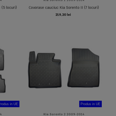
14
Kia Sorento 2 2009-2014
(5 locuri)
Covorase cauciuc Kia Sorento II (7 locuri)
219,20 lei
ADAUGA IN COS
rodus in UE
Produs in UE
14
Kia Sorento 2 2009-2014