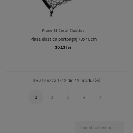
Plase Si Corzi Elastice
Plasa elastica portbagaj 70x40cm
30,13 lei
ADAUGA IN COS
Se afiseaza 1-12 din 42 produs(e)

1
2
3
4
Inapoi la inceput
