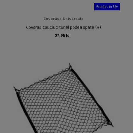
Produs in UE
Covorase Universale
Covoras cauciuc tunel podea spate (R)
27,95 lei
ADAUGA IN COS