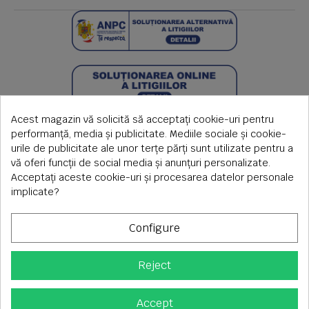
Acest magazin vă solicită să acceptați cookie-uri pentru
performanță, media și publicitate. Mediile sociale și cookie-
urile de publicitate ale unor terțe părți sunt utilizate pentru a
vă oferi funcții de social media și anunțuri personalizate.
Acceptați aceste cookie-uri și procesarea datelor personale
implicate?
Configure
Reject
Copyright © 2026 S.C. Rimi S.R.L. , Reg.Com: J1992000639351,
CUI: RO1824566
Adresa corespondenta: Timisoara, Piata Axente Sever nr.20
Accept
Tel fix: 0256-275 273 mobil: 0720 699 655 ,