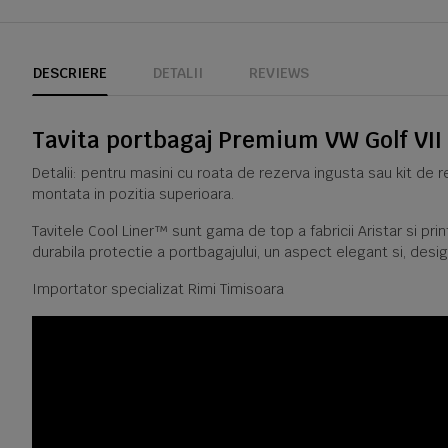
DESCRIERE
DETALII
REVIEWS
Tavita portbagaj Premium VW Golf VII 
Detalii: pentru masini cu roata de rezerva ingusta sau kit de 
montata in pozitia superioara.
Tavitele Cool Liner™ sunt gama de top a fabricii Aristar si pr
durabila protectie a portbagajului, un aspect elegant si, desig
Importator specializat Rimi Timisoara