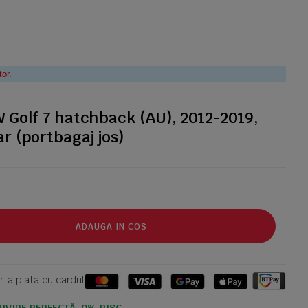
tor.
 Golf 7 hatchback (AU), 2012-2019,
r (portbagaj jos)
ADAUGA IN COS
ta plata cu cardul