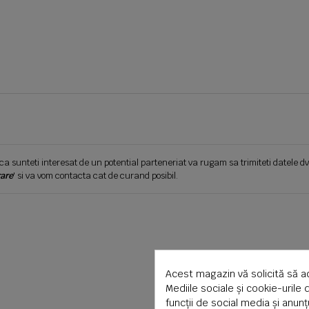
ca sunteti interesat de un potential parteneriat va rugam sa trimiteti datele dv
are
' si va vom contacta cat de curand posibil.
Acest magazin vă solicită să a
Mediile sociale și cookie-urile 
funcții de social media și anun