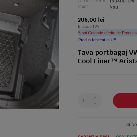
193400-CM
COD REFERINTA
Nou
STARE
206,00 lei
Include TVA
5 ani Garantie oferita de Produca
Produs fabricat in UE
Tava portbagaj VW
Cool Liner™ Arista
Supor