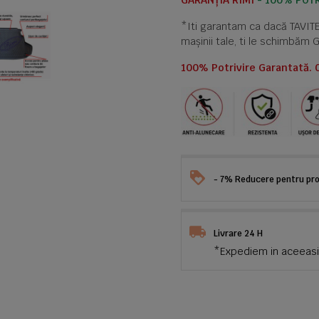
GARANȚIA RIMI
- 100% POTR
*Iti garantam ca dacă TAVI
mașinii tale, ti le schimbăm 
100% Potrivire Garantată. 
- 7% Reducere pentru prod
Livrare 24 H
*Expediem in aceeasi 