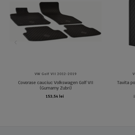
VW Golf VII 2012-2019
V
Covorase cauciuc Volkswagen Golf VII
Tavita p
(Gumarny Zubri)
153,54 lei
2
ADAUGA IN COS