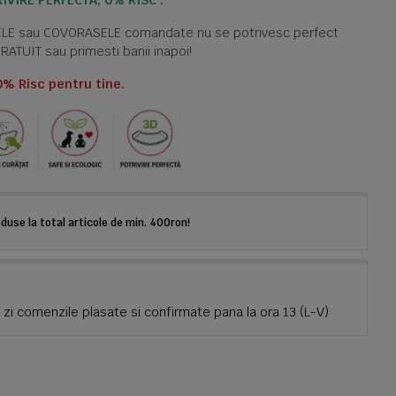
IVIRE PERFECTĂ, 0% RISC .
TELE sau COVORASELE comandate nu se potrivesc perfect
GRATUIT sau primesti banii inapoi!
0% Risc pentru tine.
use la total articole de min. 400ron!
zi comenzile plasate si confirmate pana la ora 13 (L-V)