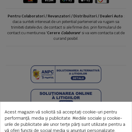
Pentru Colaboratori / Revanzatori / Distribuitori / Dealeri Auto
:
daca sunteti interesat de un potential parteneriat va rugam sa
trimiteti datele dvs. de contact si ale firmei dvs. prin formularul de
contact cu mentiunea '
Cerere
Colaborare
' si va vom contacta cat de
curand posibil.
Acest magazin vă solicită să acceptați cookie-uri pentru
performanță, media și publicitate. Mediile sociale și cookie-
urile de publicitate ale unor terțe părți sunt utilizate pentru a
vă oferi funcții de social media și anunțuri personalizate.