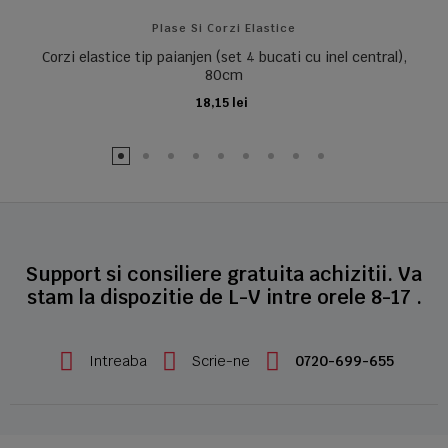
Plase Si Corzi Elastice
Corzi elastice tip paianjen (set 4 bucati cu inel central),
80cm
18,15 lei
ADAUGA IN COS
Support si consiliere gratuita achizitii. Va
stam la dispozitie de L-V intre orele 8-17 .
Intreaba
Scrie-ne
0720-699-655