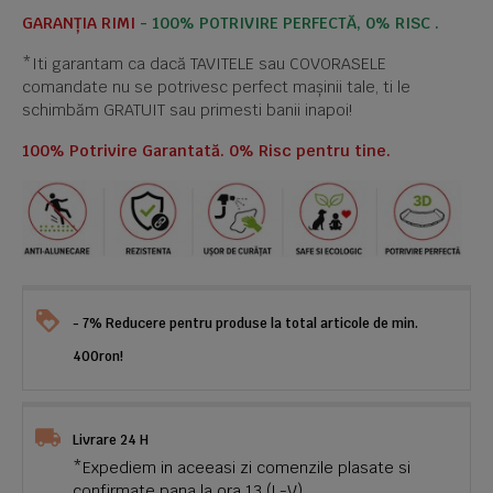
GARANȚIA RIMI
- 100% POTRIVIRE PERFECTĂ, 0% RISC .
*Iti garantam ca dacă TAVITELE sau COVORASELE
comandate nu se potrivesc perfect mașinii tale, ti le
schimbăm GRATUIT sau primesti banii inapoi!
100% Potrivire Garantată. 0% Risc pentru tine.
- 7% Reducere pentru produse la total articole de min.
400ron!
Livrare 24 H
*Expediem in aceeasi zi comenzile plasate si
confirmate pana la ora 13 (L-V)