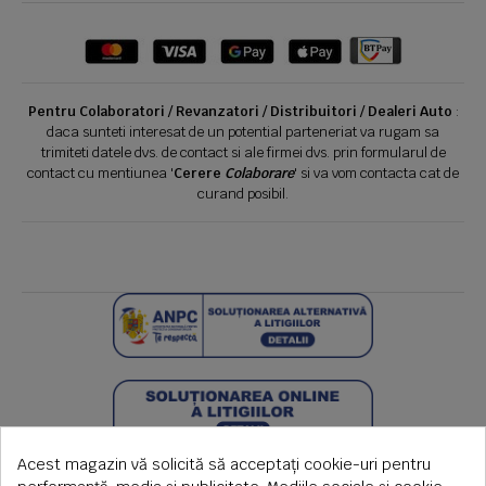
Pentru Colaboratori / Revanzatori / Distribuitori / Dealeri Auto
:
daca sunteti interesat de un potential parteneriat va rugam sa
trimiteti datele dvs. de contact si ale firmei dvs. prin formularul de
contact cu mentiunea '
Cerere
Colaborare
' si va vom contacta cat de
curand posibil.
Acest magazin vă solicită să acceptați cookie-uri pentru