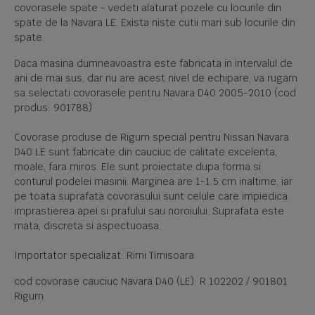
covorasele spate - vedeti alaturat pozele cu locurile din
spate de la Navara LE. Exista niste cutii mari sub locurile din
spate.
Daca masina dumneavoastra este fabricata in intervalul de
ani de mai sus, dar nu are acest nivel de echipare, va rugam
sa selectati covorasele pentru Navara D40 2005-2010 (cod
produs: 901788)
Covorase produse de Rigum special pentru Nissan Navara
D40 LE sunt fabricate din cauciuc de calitate excelenta,
moale, fara miros. Ele sunt proiectate dupa forma si
conturul podelei masinii. Marginea are 1-1.5 cm inaltime, iar
pe toata suprafata covorasului sunt celule care impiedica
imprastierea apei si prafului sau noroiului. Suprafata este
mata, discreta si aspectuoasa.
Importator specializat: Rimi Timisoara
cod covorase cauciuc Navara D40 (LE): R 102202 / 901801
Rigum