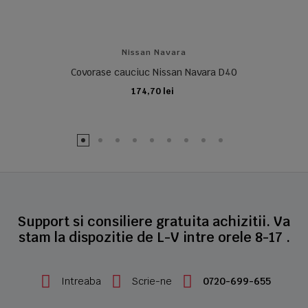
Nissan Navara
Covorase cauciuc Nissan Navara D40
174,70 lei
ADAUGA IN COS
Support si consiliere gratuita achizitii. Va
stam la dispozitie de L-V intre orele 8-17 .
Intreaba
Scrie-ne
0720-699-655