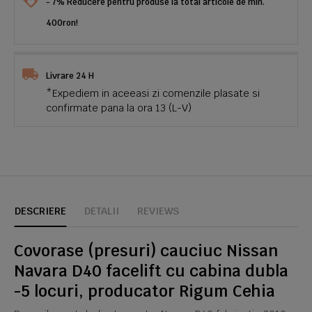
- 7% Reducere pentru produse la total articole de min.
400ron!
Livrare 24 H
*Expediem in aceeasi zi comenzile plasate si
confirmate pana la ora 13 (L-V)
DESCRIERE
DETALII
REVIEWS
Covorase (presuri) cauciuc Nissan
Navara D40 facelift cu cabina dubla
-5 locuri, producator Rigum Cehia