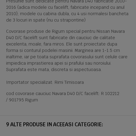
Presurile sunt dedicate pentru Navara D40 fabricatie 2010-
2016 (adica modele cu facelift, fabricate incepand cu anul
2010); modele cu cabina dubla, cu 4 usi normalesi bancheta
de 3 locuri in spate (nu cu strapontine)
Covorase produse de Rigum special pentru Nissan Navara
D40 D/C facelift sunt fabricate din cauciuc de calitate
excelenta, moale, fara miros. Ele sunt proiectate dupa
forma si conturul podelei masinii. Marginea are 1-1.5 cm
inaltime, iar pe toata suprafata covorasului sunt celule care
impiedica imprastierea apei si prafului sau noroiului.
Suprafata este mata, discreta si aspectuoasa.
Importator specializat: Rimi Timisoara
cod covorase cauciuc Navara D40 D/C facelift: R 102212
/ 901795 Rigum
9 ALTE PRODUSE IN ACEEASI CATEGORIE: