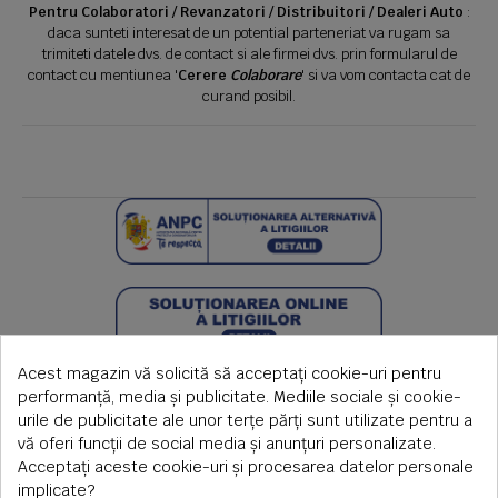
Pentru Colaboratori / Revanzatori / Distribuitori / Dealeri Auto
:
daca sunteti interesat de un potential parteneriat va rugam sa
trimiteti datele dvs. de contact si ale firmei dvs. prin formularul de
contact cu mentiunea '
Cerere
Colaborare
' si va vom contacta cat de
curand posibil.
Acest magazin vă solicită să acceptați cookie-uri pentru
performanță, media și publicitate. Mediile sociale și cookie-
urile de publicitate ale unor terțe părți sunt utilizate pentru a
vă oferi funcții de social media și anunțuri personalizate.
Acceptați aceste cookie-uri și procesarea datelor personale
implicate?