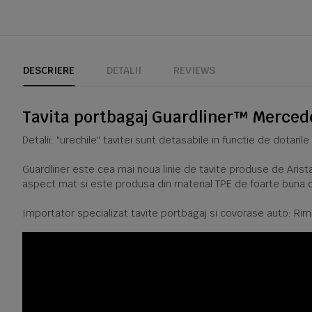
DESCRIERE
DETALII
REVIEWS
Tavita portbagaj Guardliner™ Mercede
Detalii: "urechile" tavitei sunt detasabile in functie de dotar
Guardliner este cea mai noua linie de tavite produse de Arista
aspect mat si este produsa din material TPE de foarte buna c
Importator specializat tavite portbagaj si covorase auto: Rim