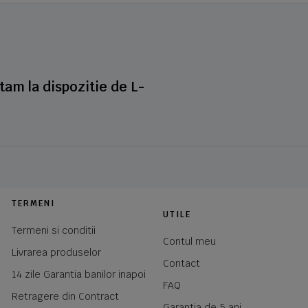
stam la dispozitie de L-
TERMENI
UTILE
Termeni si conditii
Contul meu
Livrarea produselor
Contact
14 zile Garantia banilor inapoi
FAQ
Retragere din Contract
Garantia de 5 ani