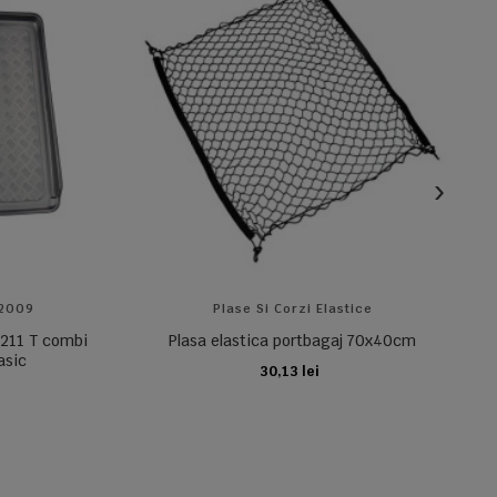
-2009
Plase Si Corzi Elastice
W211 T combi
Plasa elastica portbagaj 70x40cm
asic
30,13 lei
ADAUGA IN COS