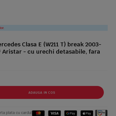
tor.
rcedes Clasa E (W211 T) break 2003-
Aristar - cu urechi detasabile, fara
ADAUGA IN COS
ta plata cu cardul