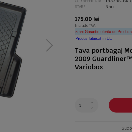
193336-GRD
COD REFERINTA
Nou
STARE
175,00 lei
Include TVA
5 ani Garantie oferita de Produca
Produs fabricat in UE
Tava portbagaj Me
2009 Guardliner™ 
Variobox
Supor