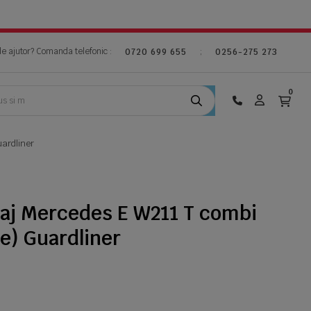
de ajutor? Comanda telefonic :
;
0720 699 655
0256-275 273
0
uardliner
gaj Mercedes E W211 T combi
e) Guardliner