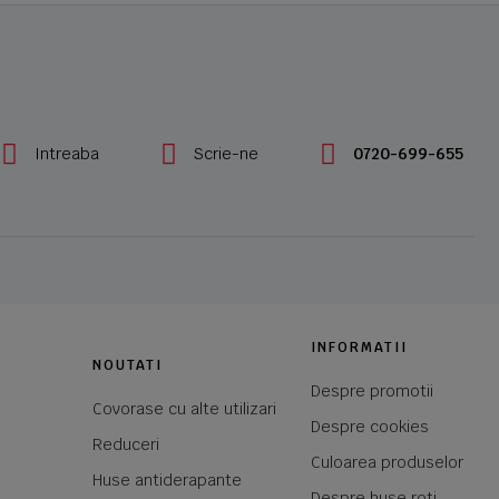
Intreaba
Scrie-ne
0720-699-655
INFORMATII
NOUTATI
Despre promotii
Covorase cu alte utilizari
Despre cookies
Reduceri
Culoarea produselor
Huse antiderapante
Despre huse roti