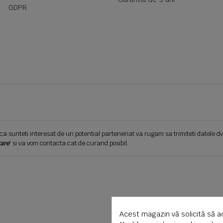
GDPR
ca sunteti interesat de un potential parteneriat va rugam sa trimiteti datele dv
are
' si va vom contacta cat de curand posibil.
Acest magazin vă solicită să a