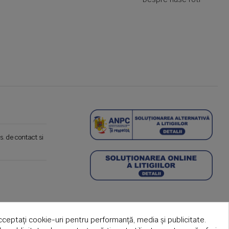
s. de contact si
cceptați cookie-uri pentru performanță, media și publicitate.