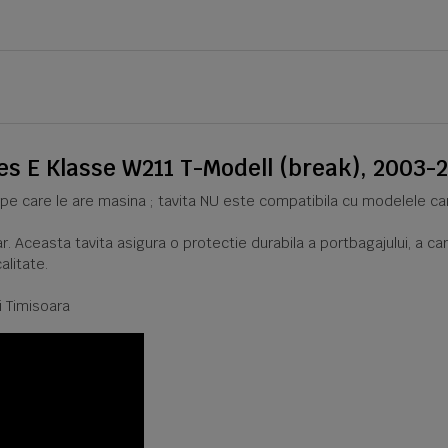
s E Klasse W211 T-Modell (break), 2003-
ile pe care le are masina ; tavita NU este compatibila cu modelele c
r. Aceasta tavita asigura o protectie durabila a portbagajului, a c
alitate.
i Timisoara