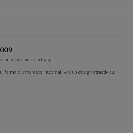
2009
are au Variobox in portbagaj
arui forma o urmareste intocmai. Are un design atractiv cu