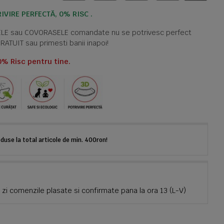
IVIRE PERFECTĂ, 0% RISC .
TELE sau COVORASELE comandate nu se potrivesc perfect
GRATUIT sau primesti banii inapoi!
0% Risc pentru tine.
use la total articole de min. 400ron!
zi comenzile plasate si confirmate pana la ora 13 (L-V)