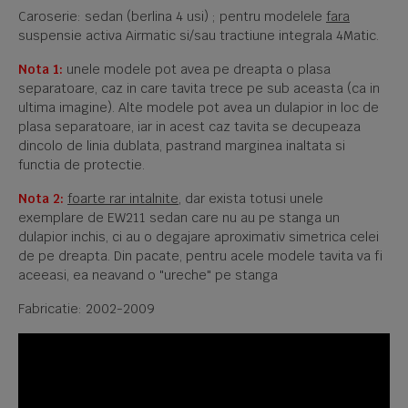
Caroserie: sedan (berlina 4 usi) ; pentru modelele
fara
suspensie activa Airmatic si/sau tractiune integrala 4Matic.
Nota 1:
unele modele pot avea pe dreapta o plasa
separatoare, caz in care tavita trece pe sub aceasta (ca in
ultima imagine). Alte modele pot avea un dulapior in loc de
plasa separatoare, iar in acest caz tavita se decupeaza
dincolo de linia dublata, pastrand marginea inaltata si
functia de protectie.
Nota 2:
foarte rar intalnite
, dar exista totusi unele
exemplare de EW211 sedan care nu au pe stanga un
dulapior inchis, ci au o degajare aproximativ simetrica celei
de pe dreapta. Din pacate, pentru acele modele tavita va fi
aceeasi, ea neavand o "ureche" pe stanga
Fabricatie: 2002-2009