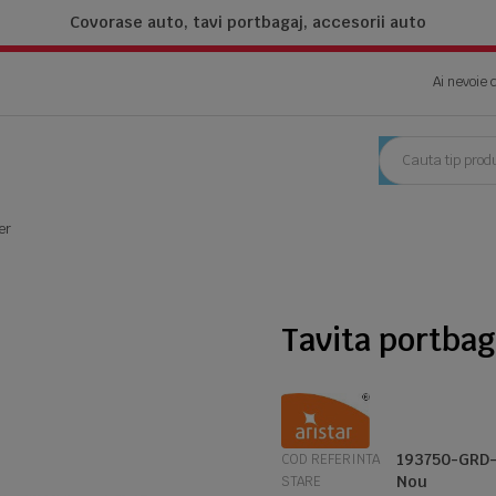
Covorase auto, tavi portbagaj,
accesorii auto
Ai nevoie 
er
Tavita portbag
193750-GRD
COD REFERINTA
Nou
STARE