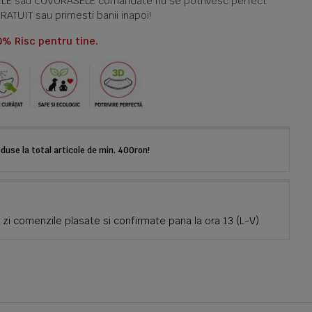
TELE sau COVORASELE comandate nu se potrivesc perfect
GRATUIT sau primesti banii inapoi!
0% Risc pentru tine.
use la total articole de min. 400ron!
zi comenzile plasate si confirmate pana la ora 13 (L-V)