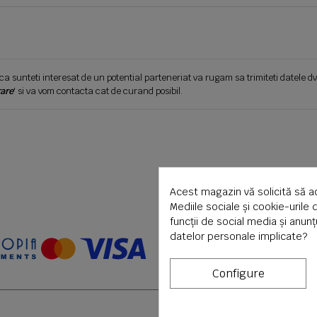
ca sunteti interesat de un potential parteneriat va rugam sa trimiteti datele dv
are
' si va vom contacta cat de curand posibil.
Acest magazin vă solicită să a
Mediile sociale și cookie-urile 
funcții de social media și anun
datelor personale implicate?
Configure