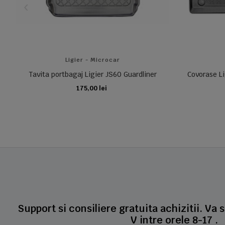
Ligier - Microcar
Tavita portbagaj Ligier JS60 Guardliner
Covorase Li
175,00 lei
ADAUGA IN COS
Support si consiliere gratuita achizitii. Va 
V intre orele 8-17 .