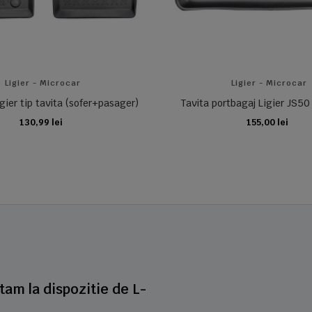
Ligier - Microcar
Ligier - Microcar
gier tip tavita (sofer+pasager)
Tavita portbagaj Ligier JS50
130,99 lei
155,00 lei
ADAUGA IN COS
ADAUGA IN COS
stam la dispozitie de L-