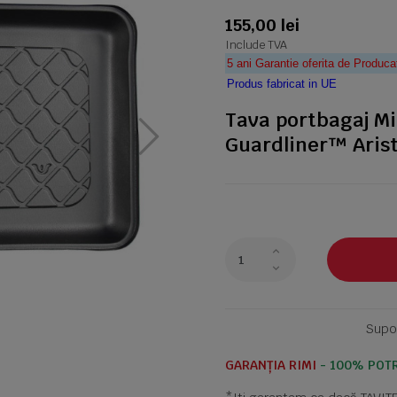
155,00 lei
Include TVA
5 ani Garantie oferita de Produca
Produs fabricat in UE
Tava portbagaj M
Guardliner™ Aris
Supor
GARANȚIA RIMI
- 100% POTR