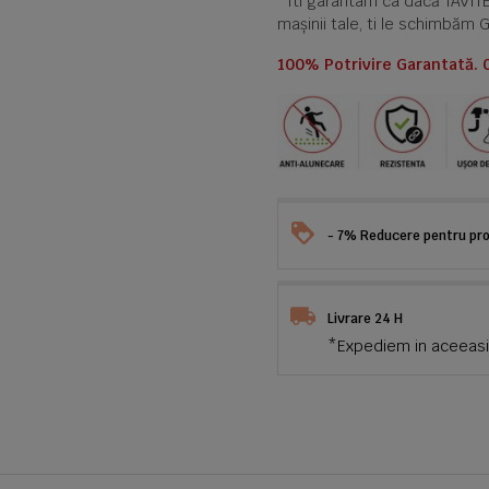
*Iti garantam ca dacă TAVI
mașinii tale, ti le schimbăm 
100% Potrivire Garantată. 
- 7% Reducere pentru prod
Livrare 24 H
*Expediem in aceeasi 