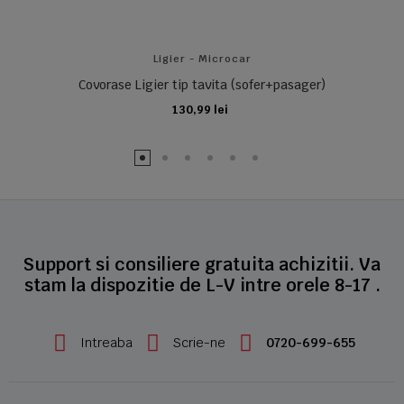
Ligier - Microcar
Covorase Ligier tip tavita (sofer+pasager)
130,99 lei
ADAUGA IN COS
Support si consiliere gratuita achizitii. Va
stam la dispozitie de L-V intre orele 8-17 .
Intreaba
Scrie-ne
0720-699-655