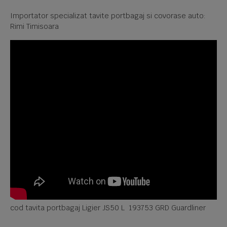
Importator specializat tavite portbagaj si covorase auto:
Rimi Timisoara
cod tavita portbagaj Ligier JS50 L 193753 GRD Guardliner