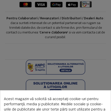
Pentru Colaboratori / Revanzatori / Distribuitori / Dealeri Auto
:
daca sunteti interesat de un potential parteneriat va rugam sa
trimiteti datele dvs. de contact si ale firmei dvs. prin formularul de
contact cu mentiunea '
Cerere
Colaborare
' si va vom contacta cat de
curand posibil.
Acest magazin vă solicită să acceptați cookie-uri pentru
performanță, media și publicitate. Mediile sociale și cookie-
urile de publicitate ale unor terțe părți sunt utilizate pentru a