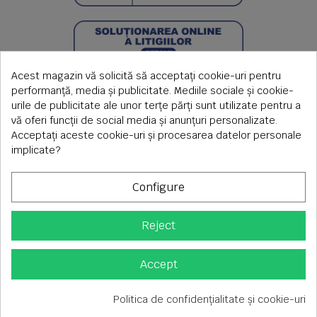
Acest magazin vă solicită să acceptați cookie-uri pentru
performanță, media și publicitate. Mediile sociale și cookie-
urile de publicitate ale unor terțe părți sunt utilizate pentru a
vă oferi funcții de social media și anunțuri personalizate.
Acceptați aceste cookie-uri și procesarea datelor personale
implicate?
Configure
Reject
Copyright © 2026 S.C. Rimi S.R.L. , Reg.Com: J1992000639351,
CUI: RO1824566
Adresa corespondenta: Timisoara, Piata Axente Sever nr.20
Accept
Tel fix: 0256-275 273 mobil: 0720 699 655 ,
Orar comenzi telefonice: L-V 08.00-17.00
Politica de confidențialitate și cookie-uri