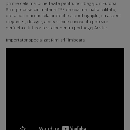
printre cele mai bune tavite pentru portbagaj din Europa.
Sunt produse din material TPE de cea mai inalta calitate,
ofera cea mai durabila protectie a portbagajului, un aspect
elegant si, desigur, aceeasi bine cunoscuta potrivire
perfecta a tuturor tavitelor pentru portbagaj Aristar.
Importator specializat Rimi srl Timisoara