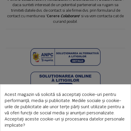
daca sunteti interesat de un potential parteneriat va rugam sa
trimiteti datele dvs. de contact si ale firmei dvs. prin formularul de
contact cu mentiunea '
Cerere
Colaborare
' si va vom contacta cat de
curand posibil.
Acest magazin vă solicită să acceptați cookie-uri pentru
performanță, media și publicitate. Mediile sociale și cookie-
urile de publicitate ale unor terțe părți sunt utilizate pentru a
vă oferi funcții de social media și anunțuri personalizate.
Acceptați aceste cookie-uri și procesarea datelor personale
implicate?