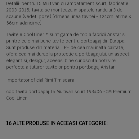
Detalii: pentru T5 Multivan cu ampatament scurt, fabricatie
2003-2015; tavita se monteaza in spatele randului 3 de
scaune (vedeti poze) (dimensiunea tavitei - 124cm latime x
56cm adancime)
Tavitele Cool Liner™ sunt gama de top a fabricii Aristar si
printre cele mai bune tavite pentru portbagaj din Europa.
Sunt produse din material TPE de cea mai inalta calitate,
ofera cea mai durabila protectie a portbagajului, un aspect
elegant si, desigur, aceeasi bine cunoscuta potrivire
perfecta a tuturor tavitelor pentru portbagaj Aristar.
Importator oficial Rimi Timisoara
cod tavita portbagaj T5 Multivan scurt 193406 -CM Premium
Cool Liner
16 ALTE PRODUSE IN ACEEASI CATEGORIE: