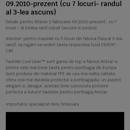
09.2010-prezent (cu 7 locuri- randul
al 3-lea ascuns)
Detalii: pentru Sharan 2 fabricatie 09.2010-prezent ; cu 7
locuri - al treilea rand culcat (ascuns in podea)
Atentie!: pentru masinile cu 5 locuri din fabrica (fara al 3-lea
rand), va rugam sa vedeti tavita respectiva (cod 193097-
CM)
Tavitele Cool Liner™ sunt gama de top a fabricii Aristar si
printre cele mai bune tavite pentru portbagaj din Europa.
Sunt produse din material TPE de cea mai inalta calitate,
ofera cea mai durabila protectie a portbagajului, un aspect
elegant si, desigur, aceeasi bine cunoscuta potrivire
perfecta a tuturor tavitelor pentru portbagaj Aristar.
Importator specializat Rimi Timisoara