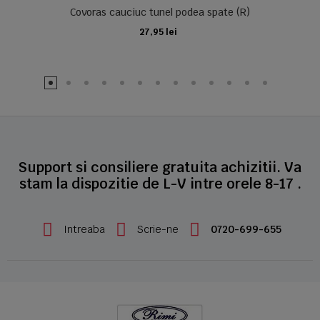
Covoras cauciuc tunel podea spate (R)
27,95 lei
ADAUGA IN COS
Support si consiliere gratuita achizitii. Va
stam la dispozitie de L-V intre orele 8-17 .
Intreaba
Scrie-ne
0720-699-655