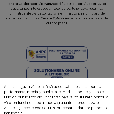
Pentru Colaboratori / Revanzatori / Distribuitori / Dealeri Auto
:
daca sunteti interesat de un potential parteneriat va rugam sa
trimiteti datele dvs. de contact si ale firmei dvs. prin formularul de
contact cu mentiunea '
Cerere
Colaborare
' si va vom contacta cat de
curand posibil.
Acest magazin vă solicită să acceptați cookie-uri pentru
performanță, media și publicitate. Mediile sociale și cookie-
urile de publicitate ale unor terțe părți sunt utilizate pentru a
vă oferi funcții de social media și anunțuri personalizate.
Acceptați aceste cookie-uri și procesarea datelor personale
implicate?