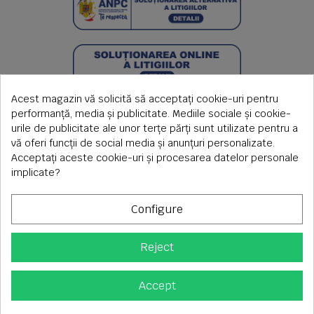
Acest magazin vă solicită să acceptați cookie-uri pentru
performanță, media și publicitate. Mediile sociale și cookie-
urile de publicitate ale unor terțe părți sunt utilizate pentru a
vă oferi funcții de social media și anunțuri personalizate.
Acceptați aceste cookie-uri și procesarea datelor personale
implicate?
Configure
Reject
Copyright © 2026 S.C. Rimi S.R.L. , Reg.Com: J1992000639351,
CUI: RO1824566
Adresa corespondenta: Timisoara, Piata Axente Sever nr.20
Accept
Tel fix: 0256-275 273 mobil: 0720 699 655 ,
Orar comenzi telefonice: L-V 08.00-17.00