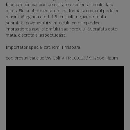
fabricate din cauciuc de calitate excelenta, moale, fara
miros. Ele sunt proiectate dupa forma si conturul podelei
masinii. Marginea are 1-1.5 cm inaltime, iar pe toata
suprafata covorasului sunt celule care impiedica
imprastierea apei si prafului sau noroiului. Suprafata este
mata, discreta si aspectuoasa.
Importator specializat: Rimi Timisoara
cod presuri cauciuc VW Golf VII R 103113 / 902686 Rigum