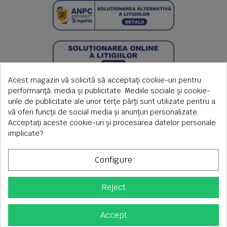
Acest magazin vă solicită să acceptați cookie-uri pentru
performanță, media și publicitate. Mediile sociale și cookie-
urile de publicitate ale unor terțe părți sunt utilizate pentru a
vă oferi funcții de social media și anunțuri personalizate.
Acceptați aceste cookie-uri și procesarea datelor personale
implicate?
Configure
Reject
Copyright © 2026 S.C. Rimi S.R.L. , Reg.Com: J1992000639351,
CUI: RO1824566
Adresa corespondenta: Timisoara, Piata Axente Sever nr.20
Accept
Tel fix: 0256-275 273 mobil: 0720 699 655 ,