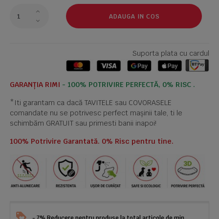
ADAUGA IN COS
Suporta plata cu cardul
GARANȚIA RIMI
- 100% POTRIVIRE PERFECTĂ, 0% RISC .
*Iti garantam ca dacă TAVITELE sau COVORASELE
comandate nu se potrivesc perfect mașinii tale, ti le
schimbăm GRATUIT sau primesti banii inapoi!
100% Potrivire Garantată. 0% Risc pentru tine.
- 7% Reducere pentru produse la total articole de min.