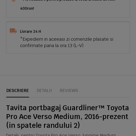
400ron!
Livrare 24 H
*Expediem in aceeasi zi comenzile plasate si
confirmate pana la ora 13 (L-V)
DESCRIERE
DETALII
REVIEWS
Tavita portbagaj Guardliner™ Toyota
Pro Ace Verso Medium, 2016-prezent
(
in spatele randului 2)
Detalii: pentru Toyota Pro Ace Verso, lungime Medium