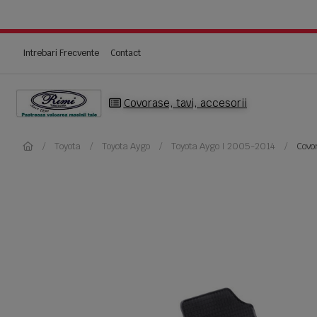
Intrebari Frecvente
Contact
Covorase, tavi, accesorii
Toyota
Toyota Aygo
Toyota Aygo I 2005-2014
Covo