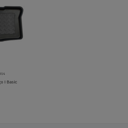
014
o I Basic