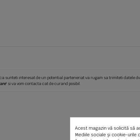
ca sunteti interesat de un potential parteneriat va rugam sa trimiteti datele dv
are
' si va vom contacta cat de curand posibil.
Acest magazin vă solicită să a
Mediile sociale și cookie-urile 