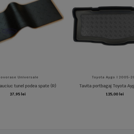
Covorase Universale
Toyota Aygo I 2005-2
auciuc tunel podea spate (R)
Tavita portbagaj Toyota Ayg
27,95 lei
125,00 lei
ADAUGA IN COS
ADAUGA IN COS