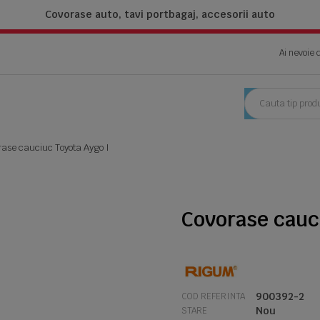
Covorase auto, tavi portbagaj,
accesorii auto
Ai nevoie 
rase cauciuc Toyota Aygo I
Covorase cauc
900392-2
COD REFERINTA
Nou
STARE