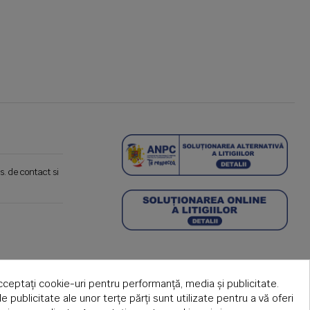
s. de contact si
cceptați cookie-uri pentru performanță, media și publicitate.
de publicitate ale unor terțe părți sunt utilizate pentru a vă oferi