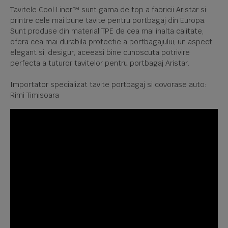
Tavitele Cool Liner™ sunt gama de top a fabricii Aristar si
printre cele mai bune tavite pentru portbagaj din Europa.
Sunt produse din material TPE de cea mai inalta calitate,
ofera cea mai durabila protectie a portbagajului, un aspect
elegant si, desigur, aceeasi bine cunoscuta potrivire
perfecta a tuturor tavitelor pentru portbagaj Aristar.
Importator specializat tavite portbagaj si covorase auto:
Rimi Timisoara