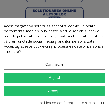
Acest magazin vă solicită să acceptați cookie-uri pentru
performanță, media și publicitate. Mediile sociale și cookie-
urile de publicitate ale unor terțe părți sunt utilizate pentru a
vă oferi funcții de social media și anunțuri personalizate.
Acceptați aceste cookie-uri și procesarea datelor personale
implicate?
Configure
Reject
Copyright © 2026 S.C. Rimi S.R.L. , Reg.Com: J1992000639351,
CUI: RO1824566
Adresa corespondenta: Timisoara, Piata Axente Sever nr.20
Accept
Tel fix: 0256-275 273 mobil: 0720 699 655 ,
Orar comenzi telefonice: L-V 08.00-17.00
Politica de confidențialitate și cookie-uri