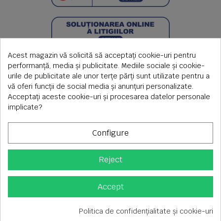
Acest magazin vă solicită să acceptați cookie-uri pentru
performanță, media și publicitate. Mediile sociale și cookie-
urile de publicitate ale unor terțe părți sunt utilizate pentru a
vă oferi funcții de social media și anunțuri personalizate.
Acceptați aceste cookie-uri și procesarea datelor personale
implicate?
Configure
Reject
Copyright © 2026 S.C. Rimi S.R.L. , Reg.Com: J1992000639351,
CUI: RO1824566
Adresa corespondenta: Timisoara, Piata Axente Sever nr.20
Accept
Tel fix: 0256-275 273 mobil: 0720 699 655 ,
Orar comenzi telefonice: L-V 08.00-17.00
Politica de confidențialitate și cookie-uri