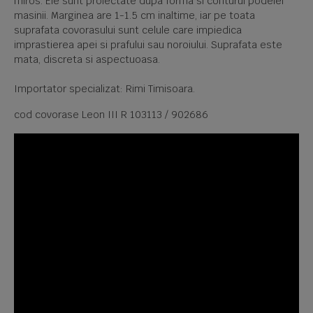
miros. Ele sunt proiectate dupa forma si conturul podelei
masinii. Marginea are 1-1.5 cm inaltime, iar pe toata
suprafata covorasului sunt celule care impiedica
imprastierea apei si prafului sau noroiului. Suprafata este
mata, discreta si aspectuoasa.
Importator specializat: Rimi Timisoara.
cod covorase Leon III R 103113 / 902686