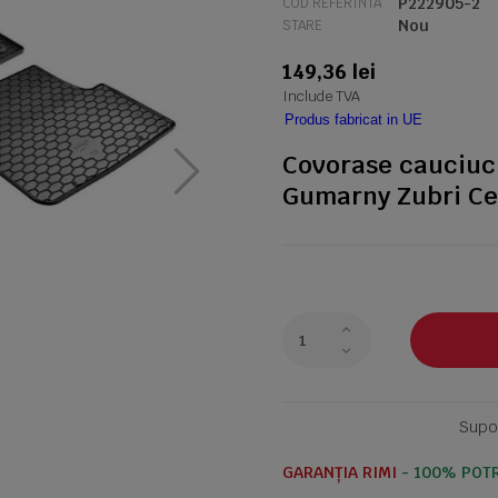
P222905-2
COD REFERINTA
Nou
STARE
149,36 lei
Include TVA
Produs fabricat in UE
Covorase cauciuc 
Gumarny Zubri Ce
Supor
GARANȚIA RIMI
- 100% POTR