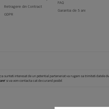
FAQ
Retragere din Contract
Garantia de 5 ani
GDPR
ca sunteti interesat de un potential parteneriat va rugam sa trimiteti datele dv
are
' si va vom contacta cat de curand posibil.