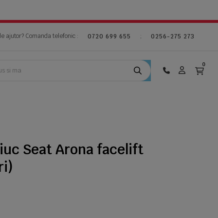
de ajutor? Comanda telefonic :
;
0720 699 655
0256-275 273
0
uc Seat Arona facelift
i)