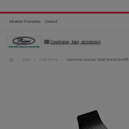
Intrebari Frecvente
Contact
Covorase, tavi, accesorii
Seat
Seat Arona
Covorase cauciuc Seat Arona facelif