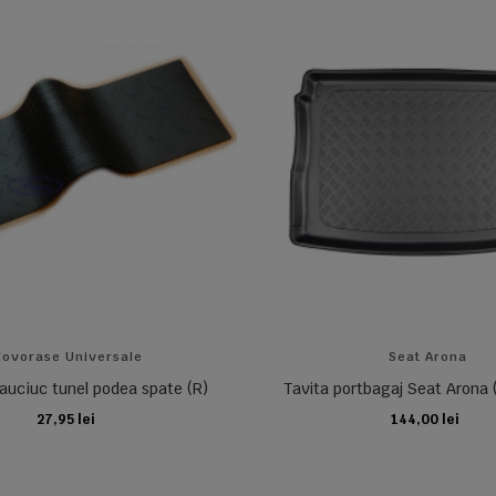
Covorase Universale
Seat Arona
auciuc tunel podea spate (R)
Tavita portbagaj Seat Arona 
27,95 lei
144,00 lei
ADAUGA IN COS
ADAUGA IN COS