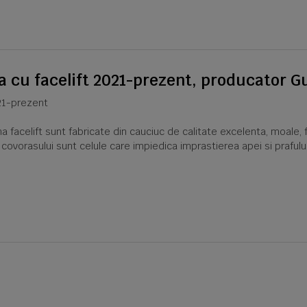
a cu facelift 2021-prezent, producator 
021-prezent
acelift sunt fabricate din cauciuc de calitate excelenta, moale, f
a covorasului sunt celule care impiedica imprastierea apei si praful