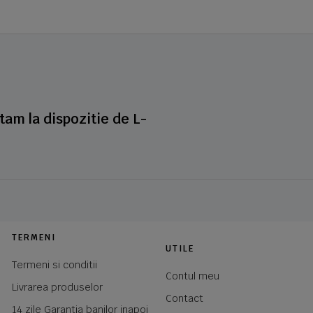
stam la dispozitie de L-
TERMENI
UTILE
Termeni si conditii
Contul meu
Livrarea produselor
Contact
14 zile Garantia banilor inapoi