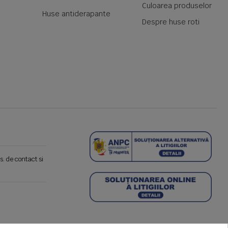
Culoarea produselor
Huse antiderapante
Despre huse roti
s. de contact si