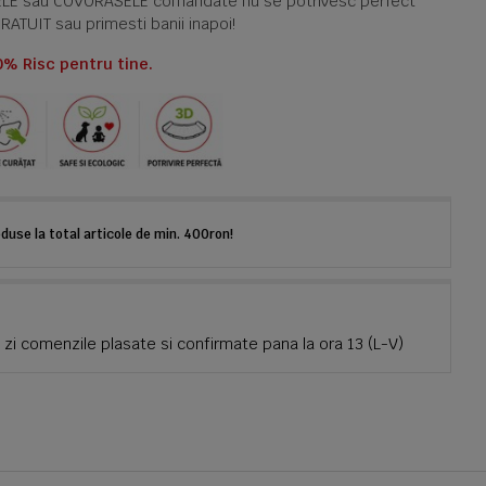
TELE sau COVORASELE comandate nu se potrivesc perfect
GRATUIT sau primesti banii inapoi!
0% Risc pentru tine.
use la total articole de min. 400ron!
zi comenzile plasate si confirmate pana la ora 13 (L-V)