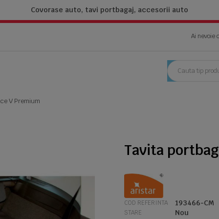
Covorase auto, tavi portbagaj,
accesorii auto
Ai nevoie 
pace V Premium
Tavita portba
193466-CM
COD REFERINTA
Nou
STARE