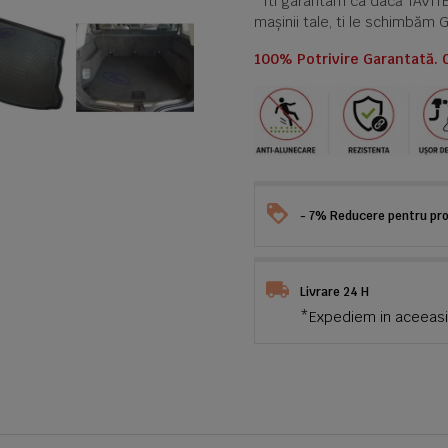
*Iti garantam ca dacă TAVI
mașinii tale, ti le schimbăm 
100% Potrivire Garantată. 
- 7% Reducere pentru prod
Livrare 24 H
*Expediem in aceeasi 