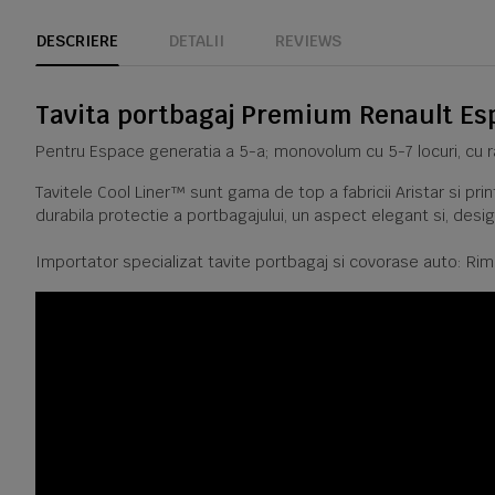
DESCRIERE
DETALII
REVIEWS
Tavita portbagaj Premium Renault Esp
Pentru Espace generatia a 5-a; monovolum cu 5-7 locuri, cu r
Tavitele Cool Liner™ sunt gama de top a fabricii Aristar si pr
durabila protectie a portbagajului, un aspect elegant si, desig
Importator specializat tavite portbagaj si covorase auto: Rim