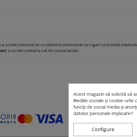
ca sunteti interesat de un potential parteneriat va rugam sa trimiteti datele dv
are
' si va vom contacta cat de curand posibil.
Acest magazin vă solicită să a
Mediile sociale și cookie-urile 
funcții de social media și anun
datelor personale implicate?
Configure