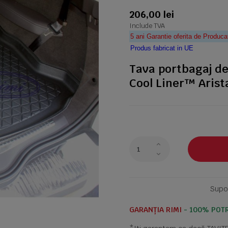
206,00 lei
Include TVA
5 ani Garantie oferita de Produca
Produs fabricat in UE
Tava portbagaj de
Cool Liner™ Arist
Supor
GARANȚIA RIMI
- 100% POTR