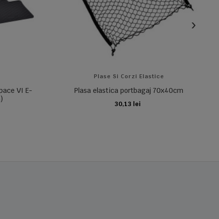
Plase Si Corzi Elastice
pace VI E-
Plasa elastica portbagaj 70x40cm
)
30,13 lei
ADAUGA IN COS