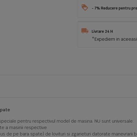
- 7% Reducere pentru prod
Livrare 24 H
*Expediem in aceeasi 
spate
t speciale pentru respectivul model de masina. NU sunt universale.
te a masinii respective.
us de pe bara spate) de lovituri si zgarieturi datorate manevrarii b