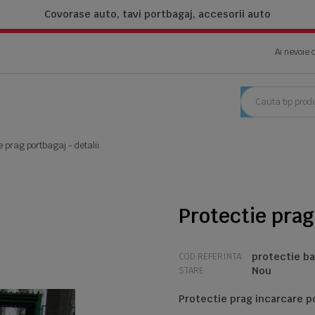
Covorase auto, tavi portbagaj,
accesorii auto
Ai nevoie 
e prag portbagaj - detalii
Protectie prag
protectie ba
COD REFERINTA
Nou
STARE
Protectie prag incarcare p