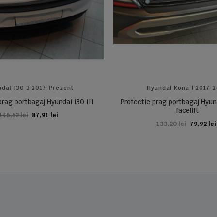
dai I30 3 2017-Prezent
Hyundai Kona I 2017-
prag portbagaj Hyundai i30 III
Protectie prag portbagaj Hyu
facelift
146,52 lei
87,91 lei
ADAUGA IN COS
133,20 lei
79,92 lei
ADAUGA IN COS