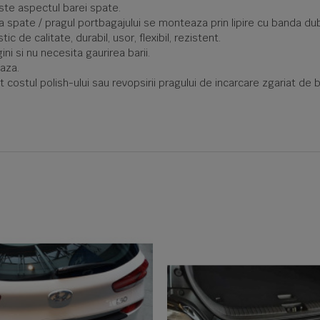
ste aspectul barei spate.
a spate / pragul portbagajului se monteaza prin lipire cu banda dub
 de calitate, durabil, usor, flexibil, rezistent.
ni si nu necesita gaurirea barii.
eaza.
costul polish-ului sau revopsirii pragului de incarcare zgariat de b