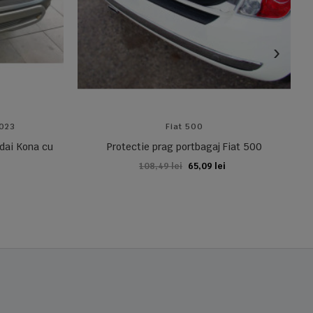
2023
Fiat 500
ndai Kona cu
Protectie prag portbagaj Fiat 500
108,49 lei
65,09 lei
ADAUGA IN COS