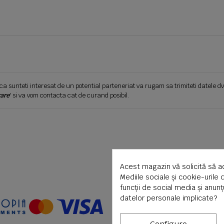
ca sunteti interesat de un potential parteneriat va rugam sa trimiteti datele dv
are
' si va vom contacta cat de curand posibil.
Acest magazin vă solicită să a
Mediile sociale și cookie-urile 
funcții de social media și anun
datelor personale implicate?