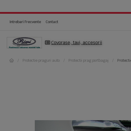
Intrebari Frecvente
Contact
Covorase, tavi, accesorii
Protectie praguri auto
Protectii prag portbagaj
Protecti