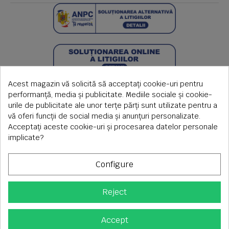
Acest magazin vă solicită să acceptați cookie-uri pentru
performanță, media și publicitate. Mediile sociale și cookie-
urile de publicitate ale unor terțe părți sunt utilizate pentru a
vă oferi funcții de social media și anunțuri personalizate.
Acceptați aceste cookie-uri și procesarea datelor personale
implicate?
Configure
Reject
Copyright © 2026 S.C. Rimi S.R.L. , Reg.Com: J1992000639351,
CUI: RO1824566
Adresa corespondenta: Timisoara, Piata Axente Sever nr.20
Accept
Tel fix: 0256-275 273 mobil: 0720 699 655 ,