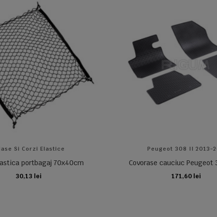
lase Si Corzi Elastice
Peugeot 308 II 2013-
lastica portbagaj 70x40cm
Covorase cauciuc Peugeot 
30,13 lei
171,60 lei
ADAUGA IN COS
ADAUGA IN COS