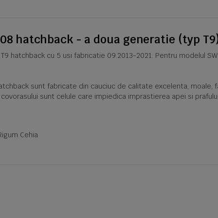
08 hatchback - a doua generatie (typ T9
T9 hatchback cu 5 usi fabricatie 09.2013-2021. Pentru modelul SW
hback sunt fabricate din cauciuc de calitate excelenta, moale, fa
a covorasului sunt celule care impiedica imprastierea apei si praful
Rigum Cehia