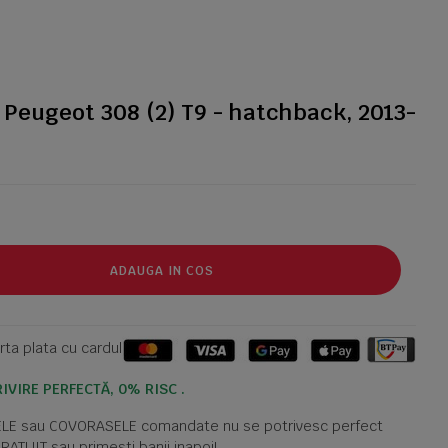
Peugeot 308 (2) T9 - hatchback, 2013-
ADAUGA IN COS
ta plata cu cardul
IVIRE PERFECTĂ, 0% RISC .
TELE sau COVORASELE comandate nu se potrivesc perfect
GRATUIT sau primesti banii inapoi!