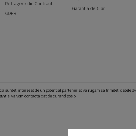
Retragere din Contract
Garantia de 5 ani
GDPR
ca sunteti interesat de un potential parteneriat va rugam sa trimiteti datele dv
are
' si va vom contacta cat de curand posibil.