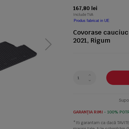
167,80 lei
Include TVA
Produs fabricat in UE
Covorase cauciuc 
2021, Rigum
Supor
GARANȚIA RIMI
- 100% POTR
*Iti garantam ca dacă TAVI
mașinii tale, ti le schimbăm 