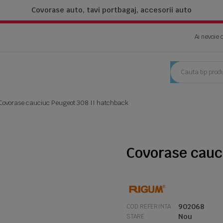
Covorase auto, tavi portbagaj,
accesorii auto
Ai nevoie 
Covorase cauciuc Peugeot 308 II hatchback
Covorase cauc
902068
COD REFERINTA
Nou
STARE