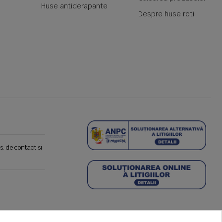
Huse antiderapante
Despre huse roti
s. de contact si