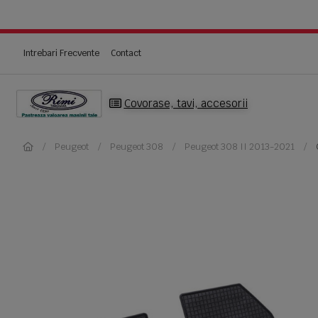
Intrebari Frecvente
Contact
Covorase, tavi, accesorii
Peugeot
Peugeot 308
Peugeot 308 II 2013-2021