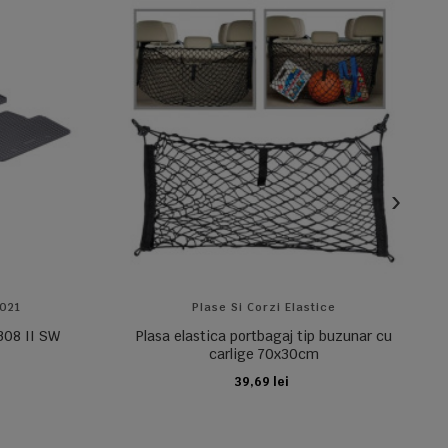
2021
Plase Si Corzi Elastice
308 II SW
Plasa elastica portbagaj tip buzunar cu
carlige 70x30cm
39,69 lei
ADAUGA IN COS