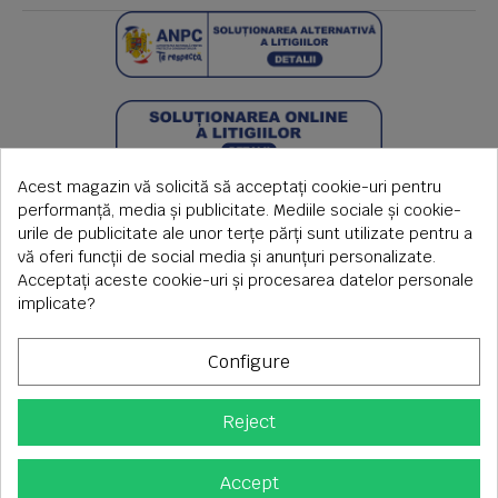
Acest magazin vă solicită să acceptați cookie-uri pentru
performanță, media și publicitate. Mediile sociale și cookie-
urile de publicitate ale unor terțe părți sunt utilizate pentru a
vă oferi funcții de social media și anunțuri personalizate.
Acceptați aceste cookie-uri și procesarea datelor personale
implicate?
Configure
Reject
Copyright © 2026 S.C. Rimi S.R.L. , Reg.Com: J1992000639351,
CUI: RO1824566
Adresa corespondenta: Timisoara, Piata Axente Sever nr.20
Accept
Tel fix: 0256-275 273 mobil: 0720 699 655 ,