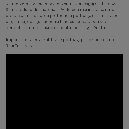
printre cele mai bune tavite pentru portbagaj din Europa.
Sunt produse din material TPE de cea mai inalta calitate,
ofera cea mai durabila protectie a portbagajului, un aspect
elegant si, desigur, aceeasi bine cunoscuta potrivire
perfecta a tuturor tavitelor pentru portbagaj Aristar.
Importator specializat tavite portbagaj si covorase auto:
Rimi Timisoara