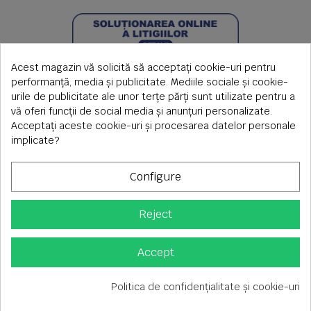
Acest magazin vă solicită să acceptați cookie-uri pentru
performanță, media și publicitate. Mediile sociale și cookie-
urile de publicitate ale unor terțe părți sunt utilizate pentru a
vă oferi funcții de social media și anunțuri personalizate.
Acceptați aceste cookie-uri și procesarea datelor personale
implicate?
Configure
Reject
Copyright © 2026 S.C. Rimi S.R.L. , Reg.Com: J1992000639351,
CUI: RO1824566
Adresa corespondenta: Timisoara, Piata Axente Sever nr.20
Accept
Tel fix: 0256-275 273 mobil: 0720 699 655 ,
Orar comenzi telefonice: L-V 08.00-17.00
Politica de confidențialitate și cookie-uri
Consimțământ pentru cookie-uri