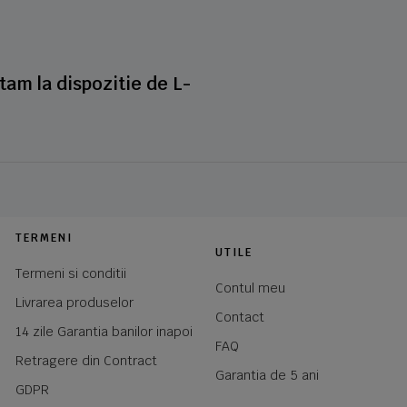
stam la dispozitie de L-
TERMENI
UTILE
Termeni si conditii
Contul meu
Livrarea produselor
Contact
14 zile Garantia banilor inapoi
FAQ
Retragere din Contract
Garantia de 5 ani
GDPR