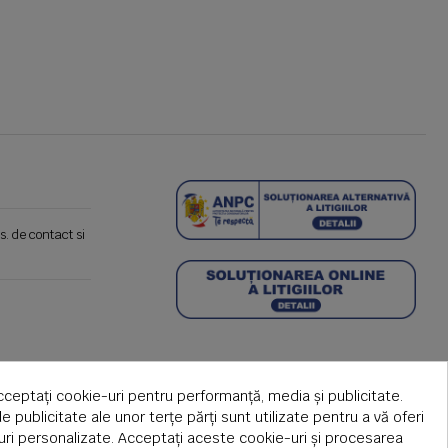
s. de contact si
cceptați cookie-uri pentru performanță, media și publicitate.
de publicitate ale unor terțe părți sunt utilizate pentru a vă oferi
țuri personalizate. Acceptați aceste cookie-uri și procesarea