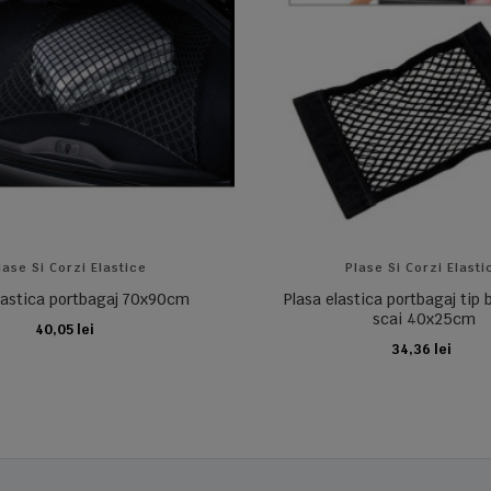
lase Si Corzi Elastice
Plase Si Corzi Elasti
lastica portbagaj 70x90cm
Plasa elastica portbagaj tip
scai 40x25cm
40,05 lei
ADAUGA IN COS
34,36 lei
ADAUGA IN COS