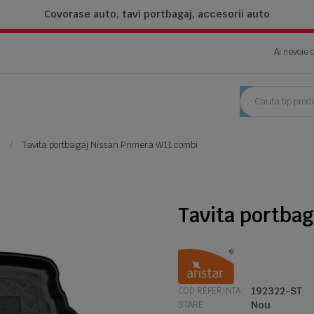
Covorase auto, tavi portbagaj,
accesorii auto
Ai nevoie 
2
Tavita portbagaj Nissan Primera W11 combi
Tavita portba
192322-ST
COD REFERINTA
Nou
STARE