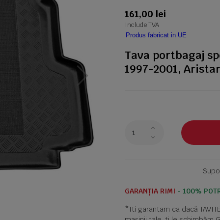
161,00 lei
Include TVA
Produs fabricat in UE
Tava portbagaj sp
1997-2001, Arista
Supor
GARANȚIA RIMI
- 100% POTR
*Iti garantam ca dacă TAVI
mașinii tale, ti le schimbăm 