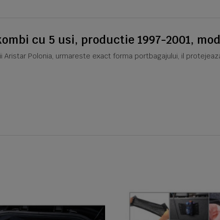
ombi cu 5 usi, productie 1997-2001, mode
icii Aristar Polonia, urmareste exact forma portbagajului, il protejea