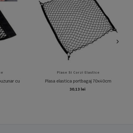
ce
Plase Si Corzi Elastice
 buzunar cu
Plasa elastica portbagaj 70x40cm
30,13 lei
ADAUGA IN COS