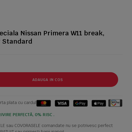
eciala Nissan Primera W11 break,
r Standard
ADAUGA IN COS
ta plata cu cardul
IVIRE PERFECTĂ, 0% RISC .
TELE sau COVORASELE comandate nu se potrivesc perfect
GRATUIT sau primesti banii inapoi!