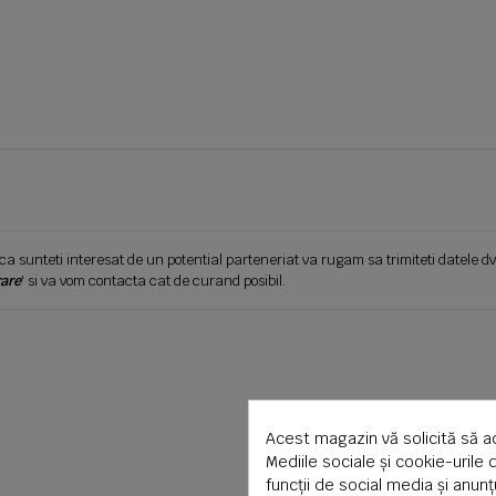
ca sunteti interesat de un potential parteneriat va rugam sa trimiteti datele dv
are
' si va vom contacta cat de curand posibil.
Acest magazin vă solicită să a
Mediile sociale și cookie-urile 
funcții de social media și anun