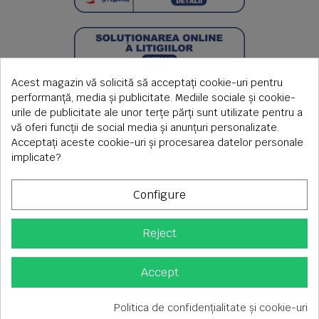
Acest magazin vă solicită să acceptați cookie-uri pentru
performanță, media și publicitate. Mediile sociale și cookie-
urile de publicitate ale unor terțe părți sunt utilizate pentru a
vă oferi funcții de social media și anunțuri personalizate.
Acceptați aceste cookie-uri și procesarea datelor personale
implicate?
Configure
Reject
Copyright © 2026 S.C. Rimi S.R.L. , Reg.Com: J1992000639351,
CUI: RO1824566
Adresa corespondenta: Timisoara, Piata Axente Sever nr.20
Accept
Tel fix: 0256-275 273 mobil: 0720 699 655 ,
Orar comenzi telefonice: L-V 08.00-17.00
Politica de confidențialitate și cookie-uri