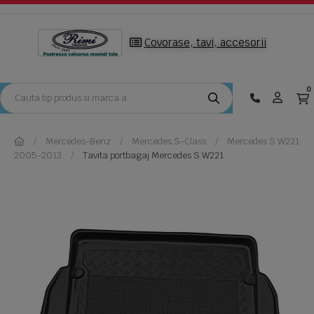
Covorase, tavi, accesorii
0
Mercedes-Benz
Mercedes S-Class
Mercedes S W221
2005-2013
Tavita portbagaj Mercedes S W221