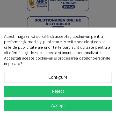
Acest magazin vă solicită să acceptați cookie-uri pentru
performanță, media și publicitate. Mediile sociale și cookie-
urile de publicitate ale unor terțe părți sunt utilizate pentru a
vă oferi funcții de social media și anunțuri personalizate.
Acceptați aceste cookie-uri și procesarea datelor personale
implicate?
Configure
Reject
Copyright © 2026 S.C. Rimi S.R.L. , Reg.Com: J1992000639351,
CUI: RO1824566
Adresa corespondenta: Timisoara, Piata Axente Sever nr.20
Accept
Tel fix: 0256-275 273 mobil: 0720 699 655 ,
Orar comenzi telefonice: L-V 08.00-17.00