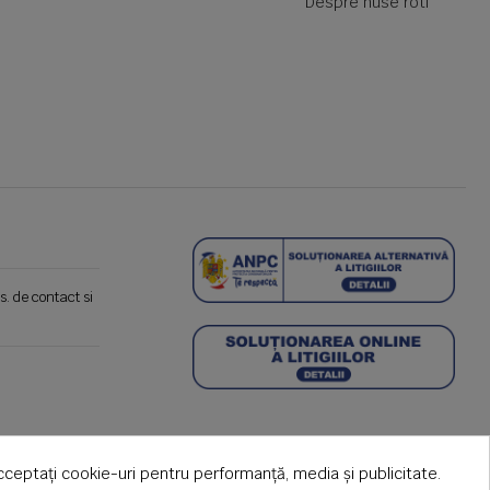
Despre huse roti
s. de contact si
cceptați cookie-uri pentru performanță, media și publicitate.