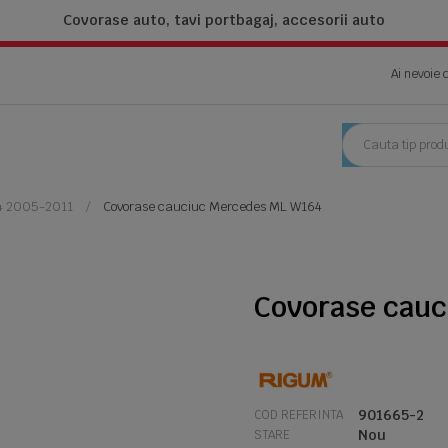
Covorase auto, tavi portbagaj,
accesorii auto
Ai nevoie 
4 2005-2011
Covorase cauciuc Mercedes ML W164
Covorase cau
901665-2
COD REFERINTA
Nou
STARE