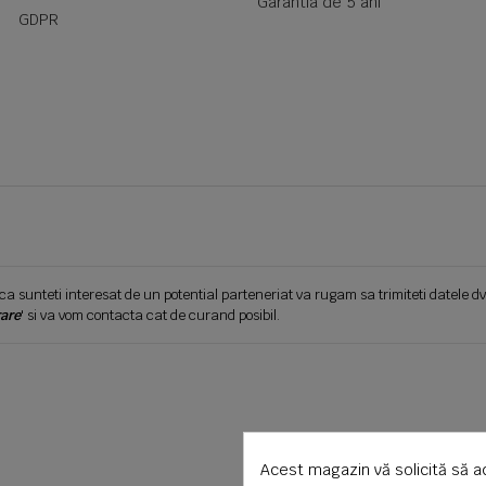
Garantia de 5 ani
GDPR
ca sunteti interesat de un potential parteneriat va rugam sa trimiteti datele dv
are
' si va vom contacta cat de curand posibil.
Acest magazin vă solicită să a