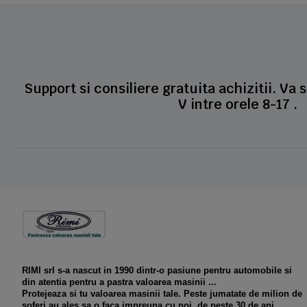
Support si consiliere gratuita achizitii. Va 
V intre orele 8-17 .
RIMI srl s-a nascut in 1990 dintr-o pasiune pentru automobile si
din atentia pentru a pastra valoarea masinii ...
Protejeaza si tu valoarea masinii tale. Peste jumatate de milion de
soferi au ales sa o faca impreuna cu noi, de peste 30 de ani.