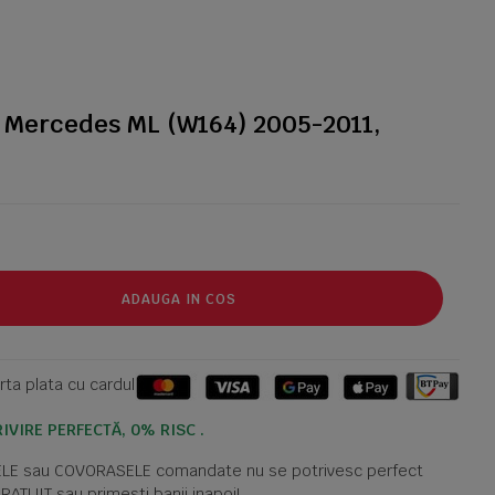
 Mercedes ML (W164) 2005-2011,
ADAUGA IN COS
ta plata cu cardul
IVIRE PERFECTĂ, 0% RISC .
TELE sau COVORASELE comandate nu se potrivesc perfect
GRATUIT sau primesti banii inapoi!