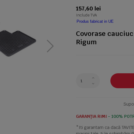
157,60 lei
Include TVA
Produs fabricat in UE
Covorase cauciuc
Rigum
Supor
GARANȚIA RIMI
- 100% POTR
*Iti garantam ca dacă TAVI
mașinii tale, ti le schimbăm 