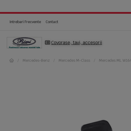
Intrebari Frecvente
Contact
Covorase, tavi, accesorii
Mercedes-Benz
Mercedes M-Class
Mercedes ML W16