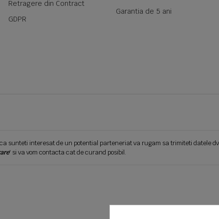
Retragere din Contract
Garantia de 5 ani
GDPR
ca sunteti interesat de un potential parteneriat va rugam sa trimiteti datele dv
are
' si va vom contacta cat de curand posibil.