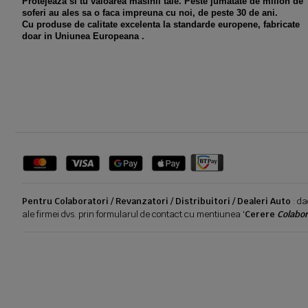
Protejeaza si tu valoarea masinii tale. Peste jumatate de milion de
soferi au ales sa o faca impreuna cu noi, de peste 30 de ani.
Cu produse de calitate excelenta la standarde europene, fabricate
doar in Uniunea Europeana .
Pentru Colaboratori / Revanzatori / Distribuitori / Dealeri Auto
: da
ale firmei dvs. prin formularul de contact cu mentiunea '
Cerere
Colabor