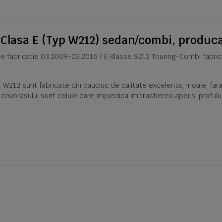
 Clasa E (Typ W212) sedan/combi, produc
e fabricatie 03.2009-03.2016 / E Klasse S212 Touring-Combi fabri
12 sunt fabricate din cauciuc de calitate excelenta, moale, fara 
a covorasului sunt celule care impiedica imprastierea apei si praful