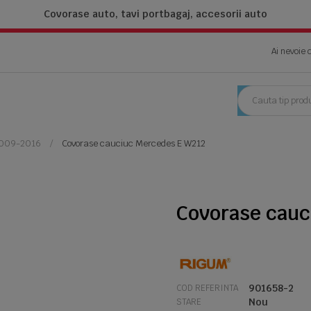
Covorase auto, tavi portbagaj,
accesorii auto
Ai nevoie 
2009-2016
Covorase cauciuc Mercedes E W212
Covorase cauc
901658-2
COD REFERINTA
Nou
STARE