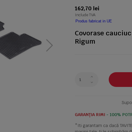
162,70 lei
Include TVA
Produs fabricat in UE
Covorase cauciuc
Rigum
Supor
GARANȚIA RIMI
- 100% POTR
*Iti garantam ca dacă TAVI
mașinii tale, ti le schimbăm 