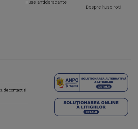
Huse antiderapante
Despre huse roti
s. de contact si