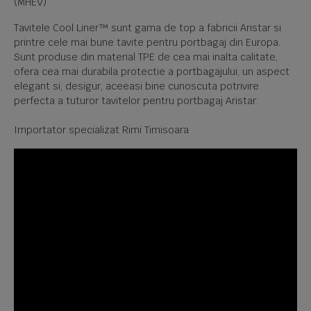
(MHEV)
Tavitele Cool Liner™ sunt gama de top a fabricii Aristar si
printre cele mai bune tavite pentru portbagaj din Europa.
Sunt produse din material TPE de cea mai inalta calitate,
ofera cea mai durabila protectie a portbagajului, un aspect
elegant si, desigur, aceeasi bine cunoscuta potrivire
perfecta a tuturor tavitelor pentru portbagaj Aristar.
Importator specializat Rimi Timisoara