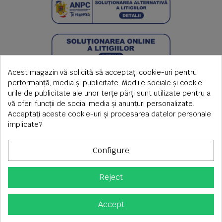
Acest magazin vă solicită să acceptați cookie-uri pentru
performanță, media și publicitate. Mediile sociale și cookie-
urile de publicitate ale unor terțe părți sunt utilizate pentru a
vă oferi funcții de social media și anunțuri personalizate.
Acceptați aceste cookie-uri și procesarea datelor personale
implicate?
Configure
Reject
Copyright © 2026 S.C. Rimi S.R.L. , Reg.Com: J1992000639351,
CUI: RO1824566
Adresa corespondenta: Timisoara, Piata Axente Sever nr.20
Accept
Tel fix: 0256-275 273 mobil: 0720 699 655 ,
Orar comenzi telefonice: L-V 08.00-17.00