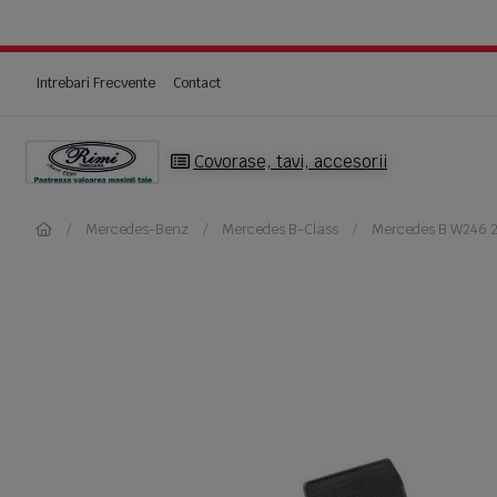
Intrebari Frecvente
Contact
Covorase, tavi, accesorii
Mercedes-Benz
Mercedes B-Class
Mercedes B W246 