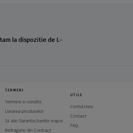
stam la dispozitie de L-
TERMENI
UTILE
Termeni si conditii
Contul meu
Livrarea produselor
Contact
14 zile Garantia banilor inapoi
FAQ
Retragere din Contract