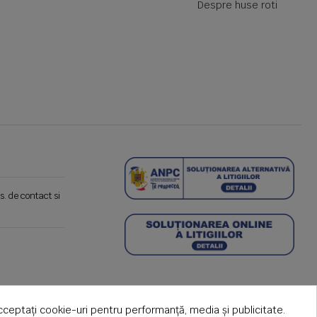
Despre huse roti
s. de contact si
cceptați cookie-uri pentru performanță, media și publicitate.