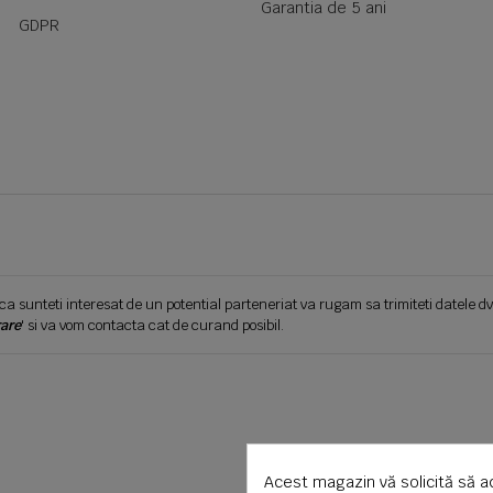
Garantia de 5 ani
GDPR
ca sunteti interesat de un potential parteneriat va rugam sa trimiteti datele dv
are
' si va vom contacta cat de curand posibil.
Acest magazin vă solicită să a