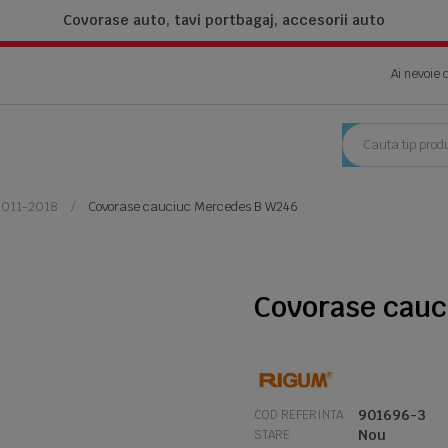
Covorase auto, tavi portbagaj,
accesorii auto
Ai nevoie 
2011-2018
Covorase cauciuc Mercedes B W246
Covorase cauc
901696-3
COD REFERINTA
Nou
STARE