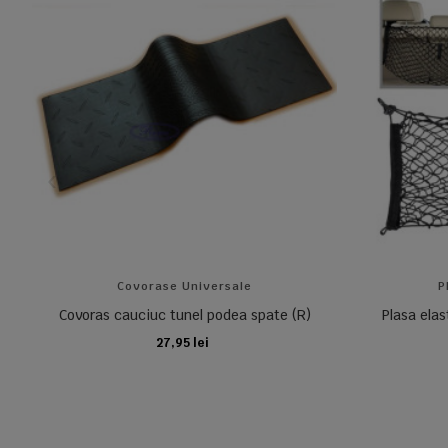
Covorase Universale
P
Covoras cauciuc tunel podea spate (R)
Plasa elas
27,95 lei
ADAUGA IN COS