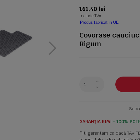
161,40 lei
Include TVA
Produs fabricat in UE
Covorase cauciuc
Rigum
Supor
GARANȚIA RIMI
- 100% POTR
*Iti garantam ca dacă TAVI
mașinii tale, ti le schimbăm 