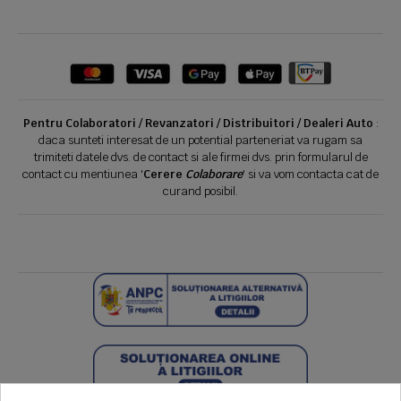
Pentru Colaboratori / Revanzatori / Distribuitori / Dealeri Auto
:
daca sunteti interesat de un potential parteneriat va rugam sa
trimiteti datele dvs. de contact si ale firmei dvs. prin formularul de
contact cu mentiunea '
Cerere
Colaborare
' si va vom contacta cat de
curand posibil.