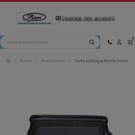
Covorase, tavi, accesorii
0
Mazda
Mazda Demio
Tavita portbagaj Mazda Demio