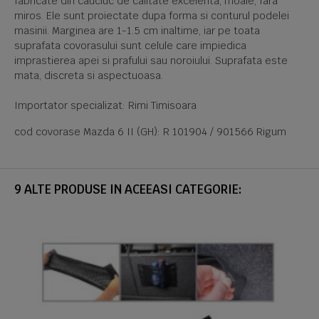
fabricate din cauciuc de calitate excelenta, moale, fara
miros. Ele sunt proiectate dupa forma si conturul podelei
masinii. Marginea are 1-1.5 cm inaltime, iar pe toata
suprafata covorasului sunt celule care impiedica
imprastierea apei si prafului sau noroiului. Suprafata este
mata, discreta si aspectuoasa.
Importator specializat: Rimi Timisoara
cod covorase Mazda 6 II (GH): R 101904 / 901566 Rigum
9 ALTE PRODUSE IN ACEEASI CATEGORIE: