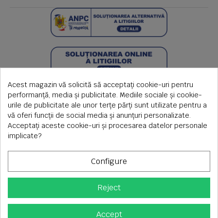
Acest magazin vă solicită să acceptați cookie-uri pentru
performanță, media și publicitate. Mediile sociale și cookie-
urile de publicitate ale unor terțe părți sunt utilizate pentru a
vă oferi funcții de social media și anunțuri personalizate.
Acceptați aceste cookie-uri și procesarea datelor personale
implicate?
Configure
Reject
Copyright © 2026 S.C. Rimi S.R.L. , Reg.Com: J1992000639351,
CUI: RO1824566
Adresa corespondenta: Timisoara, Piata Axente Sever nr.20
Accept