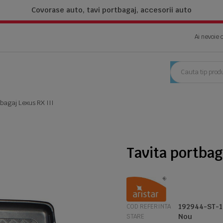
Covorase auto, tavi portbagaj,
accesorii auto
Ai nevoie 
tbagaj Lexus RX III
Tavita portbag
192944-ST-1
COD REFERINTA
Nou
STARE