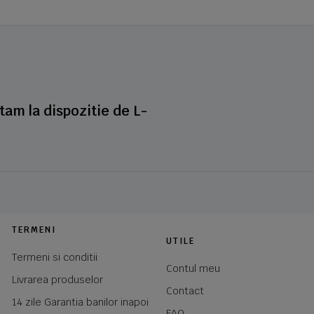
stam la dispozitie de L-
TERMENI
UTILE
Termeni si conditii
Contul meu
Livrarea produselor
Contact
14 zile Garantia banilor inapoi
FAQ