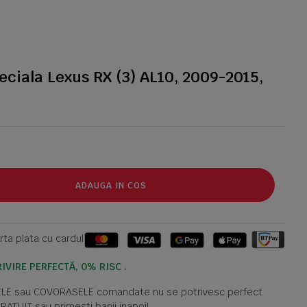
eciala Lexus RX (3) AL10, 2009-2015,
ADAUGA IN COS
ta plata cu cardul
IVIRE PERFECTĂ, 0% RISC .
TELE sau COVORASELE comandate nu se potrivesc perfect
GRATUIT sau primesti banii inapoi!