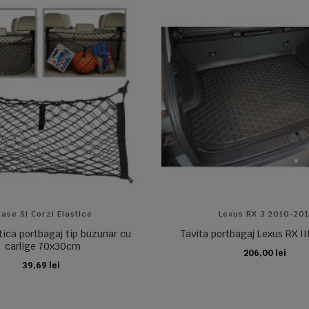
lase Si Corzi Elastice
Lexus RX 3 2010-20
tica portbagaj tip buzunar cu
Tavita portbagaj Lexus RX I
carlige 70x30cm
206,00 lei
ADAUGA IN COS
39,69 lei
ADAUGA IN COS