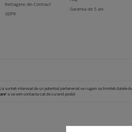
Retragere din Contract
Garantia de 5 ani
GDPR
ca sunteti interesat de un potential parteneriat va rugam sa trimiteti datele dv
are
' si va vom contacta cat de curand posibil.