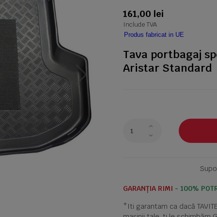
161,00 lei
Include TVA
Produs fabricat in UE
Tava portbagaj sp
Aristar Standard
Supor
GARANȚIA RIMI
- 100% POTR
*Iti garantam ca dacă TAVI
mașinii tale, ti le schimbăm 