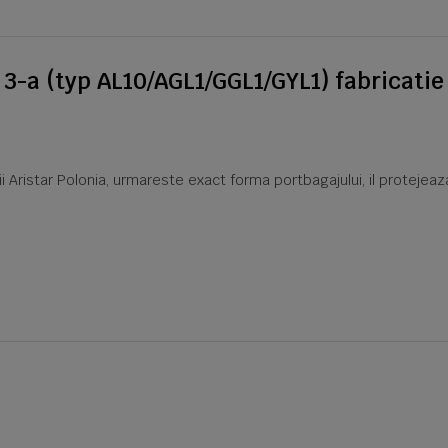
 3-a (typ AL10/AGL1/GGL1/GYL1) fabricati
icii Aristar Polonia, urmareste exact forma portbagajului, il protejea