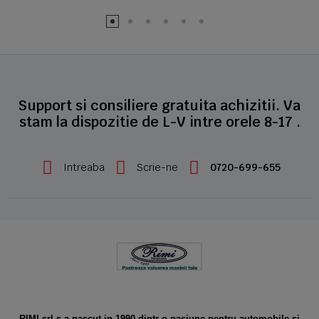
Support si consiliere gratuita achizitii. Va
stam la dispozitie de L-V intre orele 8-17 .
Intreaba
Scrie-ne
0720-699-655
RIMI srl s-a nascut in 1990 dintr-o pasiune pentru automobile si