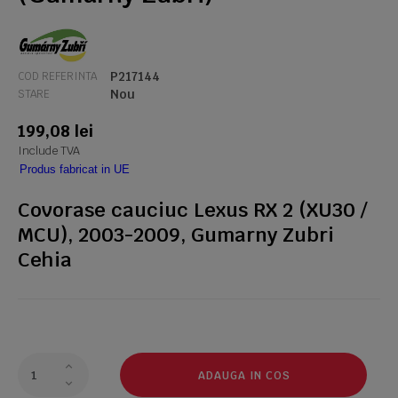
P217144
COD REFERINTA
Nou
STARE
199,08 lei
Include TVA
Produs fabricat in UE
Covorase cauciuc Lexus RX 2 (XU30 /
MCU), 2003-2009, Gumarny Zubri
Cehia
ADAUGA IN COS