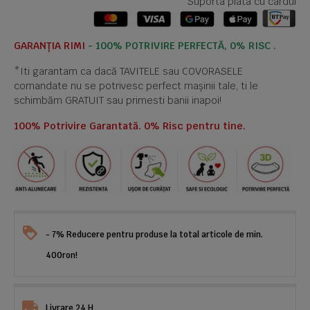
Suporta plata cu cardul
GARANȚIA RIMI
- 100% POTRIVIRE PERFECTĂ, 0% RISC .
*Iti garantam ca dacă TAVITELE sau COVORASELE
comandate nu se potrivesc perfect mașinii tale, ti le
schimbăm GRATUIT sau primesti banii inapoi!
100% Potrivire Garantată. 0% Risc pentru tine.
- 7% Reducere pentru produse la total articole de min.
400ron!
Livrare 24 H