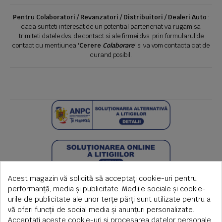
Pentru Colaboratori / Revanzatori / Distribuitori / Dealeri Auto
:
daca sunteti interesat de un potential parteneriat va rugam sa
trimiteti datele dvs. de contact si ale firmei dvs. prin formularul de
contact cu mentiunea '
Cerere
Colaborare
' si va vom contacta cat de
curand posibil.
Acest magazin vă solicită să acceptați cookie-uri pentru
performanță, media și publicitate. Mediile sociale și cookie-
urile de publicitate ale unor terțe părți sunt utilizate pentru a
vă oferi funcții de social media și anunțuri personalizate.
Acceptați aceste cookie-uri și procesarea datelor personale