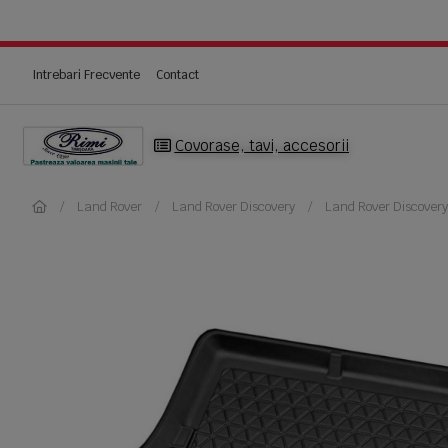
Intrebari Frecvente
Contact
Covorase, tavi, accesorii
Land Rover
Land Rover Discovery
Land Rover Discover