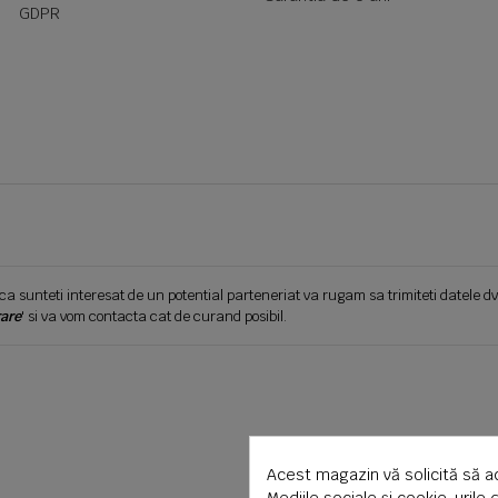
GDPR
ca sunteti interesat de un potential parteneriat va rugam sa trimiteti datele dv
are
' si va vom contacta cat de curand posibil.
Acest magazin vă solicită să a