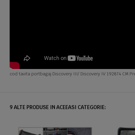
cod tavita portbagaj Discovery III/ Discovery IV 192874 CM P
9 ALTE PRODUSE IN ACEEASI CATEGORIE: