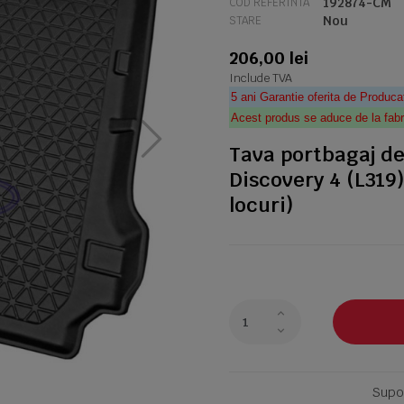
192874-CM
COD REFERINTA
Nou
STARE
206,00 lei
Include TVA
5 ani Garantie oferita de Produca
Acest produs se aduce de la fabr
Tava portbagaj de
Discovery 4 (L319
locuri)
Supor