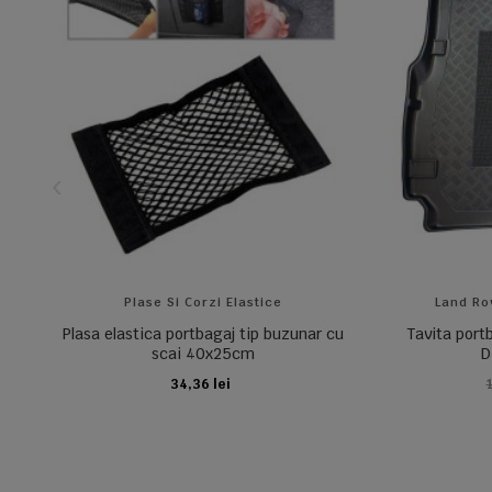
Plase Si Corzi Elastice
Land Ro
Plasa elastica portbagaj tip buzunar cu
Tavita portb
scai 40x25cm
D
34,36 lei
ADAUGA IN COS