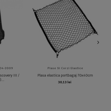
004-2009
Plase Si Corzi Elastice
scovery III /
Plasa elastica portbagaj 70x40cm
...
30,13 lei
ADAUGA IN COS