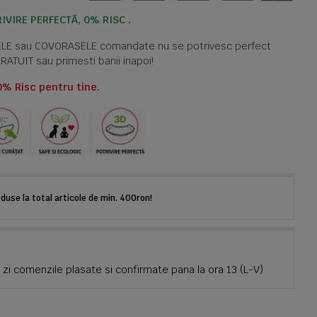
IVIRE PERFECTĂ, 0% RISC .
TELE sau COVORASELE comandate nu se potrivesc perfect
GRATUIT sau primesti banii inapoi!
0% Risc pentru tine.
use la total articole de min. 400ron!
zi comenzile plasate si confirmate pana la ora 13 (L-V)