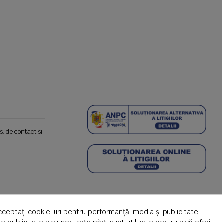
s. de contact si
cceptați cookie-uri pentru performanță, media și publicitate.