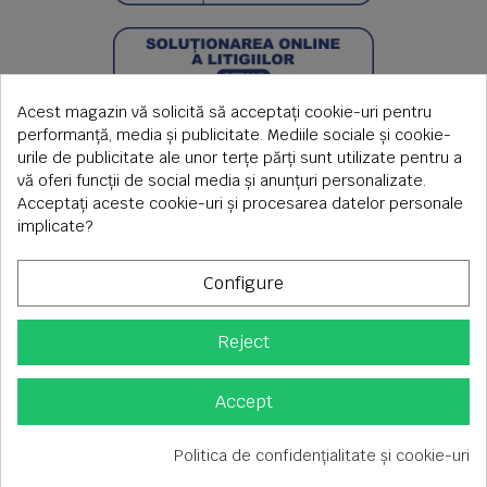
Acest magazin vă solicită să acceptați cookie-uri pentru
performanță, media și publicitate. Mediile sociale și cookie-
urile de publicitate ale unor terțe părți sunt utilizate pentru a
vă oferi funcții de social media și anunțuri personalizate.
Acceptați aceste cookie-uri și procesarea datelor personale
implicate?
Configure
Reject
Copyright © 2026 S.C. Rimi S.R.L. , Reg.Com: J1992000639351,
CUI: RO1824566
Adresa corespondenta: Timisoara, Piata Axente Sever nr.20
Accept
Tel fix: 0256-275 273 mobil: 0720 699 655 ,
Orar comenzi telefonice: L-V 08.00-17.00
Politica de confidențialitate și cookie-uri
Consimțământ pentru cookie-uri