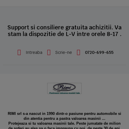
Support si consiliere gratuita achizitii. Va
stam la dispozitie de L-V intre orele 8-17 .
Intreaba
Scrie-ne
0720-699-655
RIMI srl s-a nascut in 1990 dintr-o pasiune pentru automobile si
din atentia pentru a pastra valoarea masinii ...
Protejeaza si tu valoarea masinii tale. Peste jumatate de milion
de soferi au ales sa o faca impreuna cu noi, de peste 30 de ani.