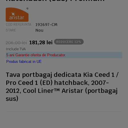
192697-CM
COD REFERINTA
Nou
STARE
181,28 lei
206,00 lei
REDUCERE 12%
Include TVA
5 ani Garantie oferita de Producator.
Produs fabricat in UE
Tava portbagaj dedicata Kia Ceed 1 /
Pro Ceed 1 (ED) hatchback, 2007-
2012, Cool Liner™ Aristar (portbagaj
sus)