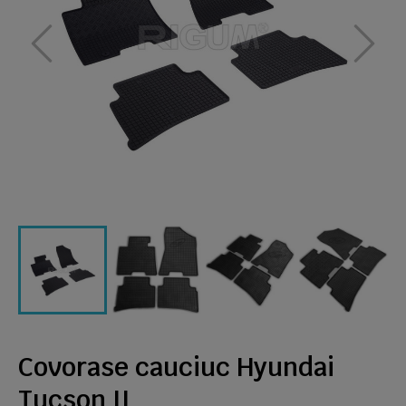
Covorase cauciuc Hyundai
Tucson II