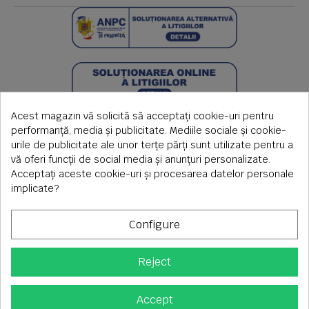
Acest magazin vă solicită să acceptați cookie-uri pentru
performanță, media și publicitate. Mediile sociale și cookie-
urile de publicitate ale unor terțe părți sunt utilizate pentru a
vă oferi funcții de social media și anunțuri personalizate.
Acceptați aceste cookie-uri și procesarea datelor personale
implicate?
Configure
Reject
Copyright © 2026 S.C. Rimi S.R.L. , Reg.Com: J1992000639351,
CUI: RO1824566
Adresa corespondenta: Timisoara, Piata Axente Sever nr.20
Accept
Tel fix: 0256-275 273 mobil: 0720 699 655 ,